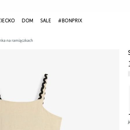
ZIECKO
DOM
SALE
#BONPRIX
nka na ramiączkach