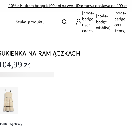
-10% z Klubem bonprix
100 dni na zwrot
Darmowa dostawa od 199 zł
[node-
[node-
[node-
badge-
badge-
Szukaj produktu
badge-
user-
cart-
wishlist]
codes]
items]
SUKIENKA NA RAMIĄCZKACH
104,99 zł
jasnobrązowy