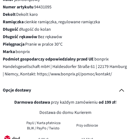
Numer artykułu
94431095
Dekolt
Dekolt karo
Ramiączka
cienkie ramiączka, regulowane ramiączka
Długość
długość do kolan
Długość rękawów
Bez rękawów
Pielęgnacja
Pranie w pralce 30°C
Marka
bonprix
Podmiot gospodarczy odpowiedzialny przed UE
bonprix
Handelsgesellschaft mbH | Haldesdorfer Straße 61 | 22179 Hamburg
| Niemcy, Kontakt: https://www.bonprix.pl/pomoc/kontakt/
Opcje dostawy
Darmowa dostawa
przy każdym zamówieniu
od 199 zł
!
Dostawa do domu Kurierem
PayU / Karta płatnicza
Przy odbiorze
BLIK / PayPo / Twisto