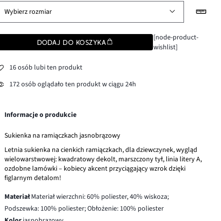
Wybierz rozmiar
[node-product-
DODAJ DO KOSZYKA
wishlist]
16 osób lubi ten produkt
172 osób oglądało ten produkt w ciągu 24h
Informacje o produkcie
Sukienka na ramiączkach jasnobrązowy
Letnia sukienka na cienkich ramiączkach, dla dziewczynek, wygląd
wielowarstwowej: kwadratowy dekolt, marszczony tył, linia litery A,
ozdobne lamówki – kobiecy akcent przyciągający wzrok dzięki
figlarnym detalom!
Materiał
Materiał wierzchni: 60% poliester, 40% wiskoza;
Podszewka: 100% poliester; Obłożenie: 100% poliester
Kolor
jasnobrązowy