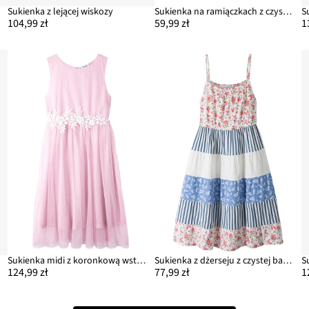
Sukienka z lejącej wiskozy
Sukienka na ramiączkach z czystej bawełny organicznej
S
104,99 zł
59,99 zł
1
m
Sukienka midi z koronkową wstawką
Sukienka z dżerseju z czystej bawełny organicznej
S
124,99 zł
77,99 zł
1