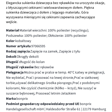
Elegancka sukienka dziewczęca bez rękawków na uroczyste okazje,
z błyszczącymi cekinami i wielowarstwowym dołem. Piękna
sukienka dziewczęca z dołem z lejącego materiału. Góra
wyszywana mieniącymi się cekinami zapewnia zachwycające
wejście.
Materiał
Materiał wierzchni: 100% poliester (recyclingu);
Podszewka: 100% poliester; Obłożenie: 100% poliester
Kolor
kobaltowy
Numer artykułu
97066595
Rodzaj zapięcia
Zapięcie na zamek, Zapięcie z tyłu
Dekolt
Okrągły dekolt
Długość
długość do kolan
Długość rękawów
Bez rękawów
Pielęgnacja
Można prać w pralce w temp. 40°C Łatwy w pielęgnacji,
Nie wybielać, Prać i prasować na lewej stronie,Prać w siatkowej
torbie,używać delikatnego środka piorącego,Prać z podobnymi
kolorami, Nie czyścić chemicznie (Kółko – krzyż), Nie suszyć w
suszarce bębnowej, Prasować letnim żelazkiem
Marka
bonprix
Podmiot gospodarczy odpowiedzialny przed UE
bonprix
Handelsgesellschaft mbH | Haldesdorfer Straße 61 | 22179 Hamburg