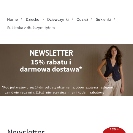
Home
Dziecko
Dziewczynki
Odzież
Sukienki
Sukienka z dłuższym tyłem
NEWSLETTER
15% rabatu i
darmowa dostawa*
*Kod jest ważny przez 14 dni od daty otrzymania, obowiązuje na następne
zamówienie za min.
119 zł
i nie łączy się z innymi kodami rabatowymi.
Newsletter
15% +