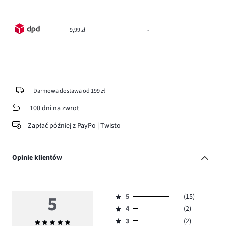
9,99 zł
-
Darmowa dostawa od 199 zł
100 dni na zwrot
Zapłać później z PayPo | Twisto
Opinie klientów
5
5
(15)
Ocena
4
(2)
5,
Ocena
ilość
3
(2)
Średnia
4,
Ocena