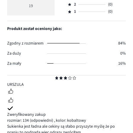
głosów
ocena
ilość
2
(0)
3,
19
Ocena
15.
5
głosów
ilość
1
(0)
2,
Ocena
2.
głosów
ilość
1,
2.
głosów
ilość
Produkt został oceniony jako:
0.
głosów
0.
Zgodny z rozmiarem
84%
Za duży
0%
Za mały
16%
Ocena
3
URSZULA
Zweryfikowany zakup
rozmiar: 134
(odpowiedni)
,
kolor: kobaltowy
Sukienka jest ładna ale cekiny są słabo przyszyte myślę że po
praniu to podpada więc odrazy zwróciłam