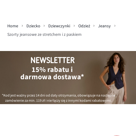
Home
Dziecko
Dziewczynki
Odzież
Jeansy
Szorty jeansowe ze stretchem i z paskiem
NEWSLETTER
15% rabatu i
darmowa dostawa*
*Kod jest ważny przez 14 dni od daty otrzymania, obowiązuje na następne
zamówienie za min.
119 zł
i nie łączy się z innymi kodami rabatowymi.