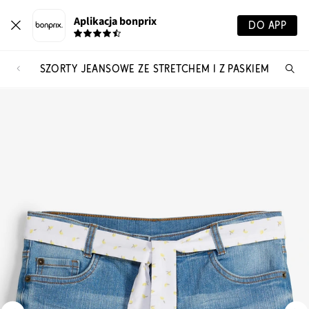
Aplikacja bonprix
DO APP
SZORTY JEANSOWE ZE STRETCHEM I Z PASKIEM
Szu
pr