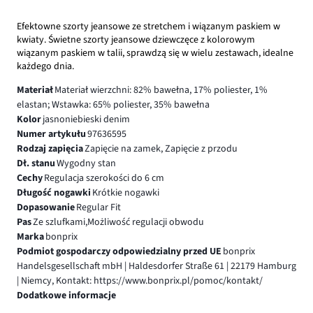
Efektowne szorty jeansowe ze stretchem i wiązanym paskiem w
kwiaty. Świetne szorty jeansowe dziewczęce z kolorowym
wiązanym paskiem w talii, sprawdzą się w wielu zestawach, idealne
każdego dnia.
Materiał
Materiał wierzchni: 82% bawełna, 17% poliester, 1%
elastan; Wstawka: 65% poliester, 35% bawełna
Kolor
jasnoniebieski denim
Numer artykułu
97636595
Rodzaj zapięcia
Zapięcie na zamek, Zapięcie z przodu
Dł. stanu
Wygodny stan
Cechy
Regulacja szerokości do 6 cm
Długość nogawki
Krótkie nogawki
Dopasowanie
Regular Fit
Pas
Ze szlufkami,Możliwość regulacji obwodu
Marka
bonprix
Podmiot gospodarczy odpowiedzialny przed UE
bonprix
Handelsgesellschaft mbH | Haldesdorfer Straße 61 | 22179 Hamburg
| Niemcy, Kontakt: https://www.bonprix.pl/pomoc/kontakt/
Dodatkowe informacje