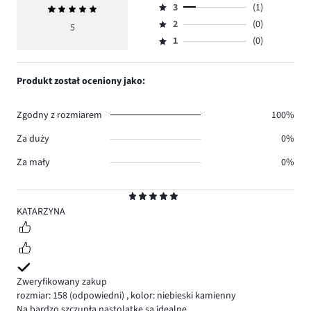
ilość
3
(1)
Średnia
4,
Ocena
głosów
ocena
ilość
2
(0)
3,
5
Ocena
4.
5
głosów
ilość
1
(0)
2,
Ocena
0.
głosów
ilość
1,
1.
głosów
ilość
Produkt został oceniony jako:
0.
głosów
0.
Zgodny z rozmiarem
100%
Za duży
0%
Za mały
0%
Ocena
5
KATARZYNA
Zweryfikowany zakup
rozmiar: 158
(odpowiedni)
,
kolor: niebieski kamienny
Na bardzo szczupłą nastolatkę są idealne