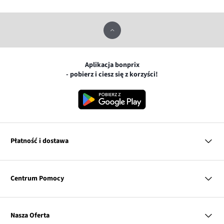
Aplikacja bonprix
- pobierz i ciesz się z korzyści!
Płatność i dostawa
MasterCard
Centrum Pomocy
Płatność online (PayU)
VISA
BLIK
Pytania i odpowiedzi
Google pay
Dostawa i płatność
Nasza Oferta
Zwroty i reklamacje
Apple pay