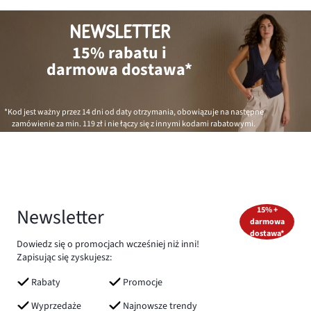
NEWSLETTER
15% rabatu i
darmowa dostawa*
*Kod jest ważny przez 14 dni od daty otrzymania, obowiązuje na następne
zamówienie za min.
119 zł
i nie łączy się z innymi kodami rabatowymi.
Newsletter
15% +
darmowa
dostawa*
Dowiedz się o promocjach wcześniej niż inni!
Zapisując się zyskujesz:
Rabaty
Promocje
Wyprzedaże
Najnowsze trendy