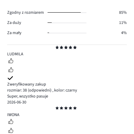
głosów
0.
Zgodny z rozmiarem
85%
Za duży
11%
Za mały
4%
Ocena
5
LUDMILA
Zweryfikowany zakup
rozmiar: 38
(odpowiedni)
,
kolor: czarny
Super, wszystko pasuje
2026-06-30
Ocena
5
IWONA