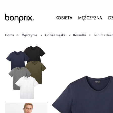
KOBIETA
MĘŻCZYZNA
D
Home
Mężczyzna
Odzież męska
Koszulki
T-shirt z dek