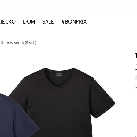
ZIECKO
DOM
SALE
#BONPRIX
oltem w serek (5 szt.)
5