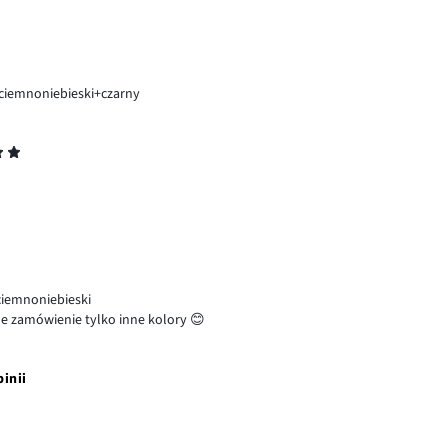
ciemnoniebieski+czarny
ciemnoniebieski
jne zamówienie tylko inne kolory 😊
pinii