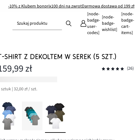
-10% z Klubem bonprix
100 dni na zwrot
Darmowa dostawa od 199 zł
[node-
[node-
[node-
badge-
badge-
Szukaj produktu
badge-
user-
cart-
wishlist]
codes]
items]
T-SHIRT Z DEKOLTEM W SEREK (5 SZT.)
159,99 zł
(26)
 sztuk | 32,00 zł / szt.