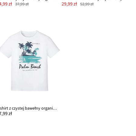
4,99 zł
29,99 zł
37,99 zł
52,99 zł
T-shirt z czystej bawełny organicznej
7,99 zł