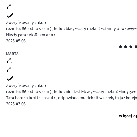
Zweryfikowany zakup
rozmiar: 56
(odpowiedni)
,
kolor: biały+szary melanż+ciemny oliwkowy+
Niezły gatunek .Rozmiar ok
2026-05-03
Ocena
5
MARTA
Zweryfikowany zakup
rozmiar: 56
(odpowiedni)
,
kolor: niebieski+biały+szary melanż+indygo+
Tata bardzo lubi te koszulki, odpowiada mu dekolt w serek, to już kole
2026-03-03
więcej o