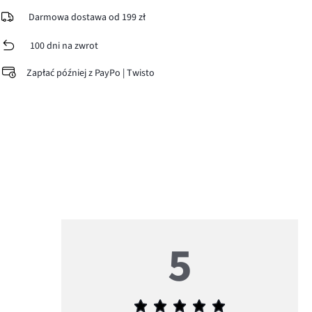
Darmowa dostawa od 199 zł
100 dni na zwrot
Zapłać później z PayPo | Twisto
5
Średnia