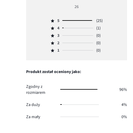
ocena
26
5
5
(25)
Ocena
4
(1)
5,
Ocena
ilość
3
(0)
4,
Ocena
głosów
ilość
2
(0)
3,
Ocena
25.
głosów
ilość
1
(0)
2,
Ocena
1.
głosów
ilość
1,
0.
głosów
ilość
0.
głosów
Produkt został oceniony jako:
0.
Zgodny z
96%
rozmiarem
Za duży
4%
Za mały
0%