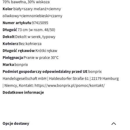
70% bawełna, 30% wiskoza
Kolor
biały+szary melanż+ciemny
oliwkowy+ciemnoniebieski+czarny
Numer artykułu
97415095
Długość
73 cm (w rozm. 48/50)
Dekolt
Dekolt w serek, typowy
Kołnierz
Bez kołnierza
Długość rękawów
Krótki rękaw
Pielęgnacja
Pranie w pralce 30°C
Marka
bonprix
Podmiot gospodarczy odpowiedzialny przed UE
bonprix
Handelsgesellschaft mbH | Haldesdorfer Straße 61 | 22179 Hamburg
| Niemcy, Kontakt: https://www.bonprix.pl/pomoc/kontakt/
Dodatkowe informacje
Opcje dostawy