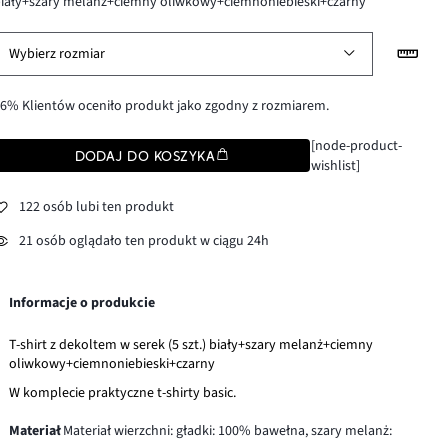
iały+szary melanż+ciemny oliwkowy+ciemnoniebieski+czarny
Wybierz rozmiar
6% Klientów oceniło produkt jako zgodny z rozmiarem.
[node-product-
DODAJ DO KOSZYKA
wishlist]
122 osób lubi ten produkt
21 osób oglądało ten produkt w ciągu 24h
Informacje o produkcie
T-shirt z dekoltem w serek (5 szt.) biały+szary melanż+ciemny
oliwkowy+ciemnoniebieski+czarny
W komplecie praktyczne t-shirty basic.
Materiał
Materiał wierzchni: gładki: 100% bawełna, szary melanż: