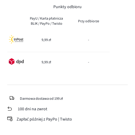
Punkty odbioru
PayU / Karta płatnicza
Przy odbiorze
BLIK / PayPo / Twisto
9,99 zł
-
9,99 zł
-
Darmowa dostawa od 199 zł
100 dni na zwrot
Zapłać później z PayPo | Twisto