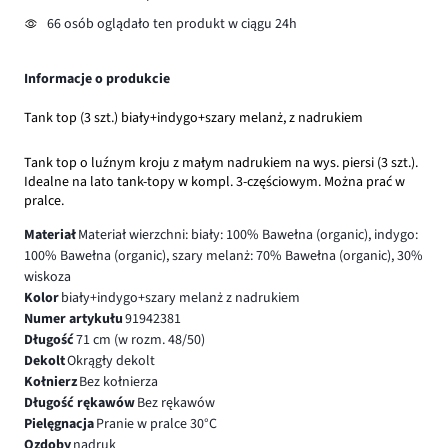
66 osób oglądało ten produkt w ciągu 24h
Informacje o produkcie
Tank top (3 szt.) biały+indygo+szary melanż, z nadrukiem
Tank top o luźnym kroju z małym nadrukiem na wys. piersi (3 szt.).
Idealne na lato tank-topy w kompl. 3-częściowym. Można prać w
pralce.
Materiał
Materiał wierzchni: biały: 100% Bawełna (organic), indygo:
100% Bawełna (organic), szary melanż: 70% Bawełna (organic), 30%
wiskoza
Kolor
biały+indygo+szary melanż z nadrukiem
Numer artykułu
91942381
Długość
71 cm (w rozm. 48/50)
Dekolt
Okrągły dekolt
Kołnierz
Bez kołnierza
Długość rękawów
Bez rękawów
Pielęgnacja
Pranie w pralce 30°C
Ozdoby
nadruk