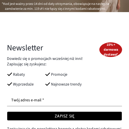
*Kod jest ważny przez 14 dni od daty otrzymania, obowiązuje na następne
zamówienie za min.
119 zł
i nie łączy się z innymi kodami rabatowymi.
Newsletter
15% +
darmowa
dostawa*
Dowiedz się o promocjach wcześniej niż inni!
Zapisując się zyskujesz:
Rabaty
Promocje
Wyprzedaże
Najnowsze trendy
Twój adres e-mail *
ZAPISZ SIĘ
Zapisujesz się do newslettera bonprix z ekstra kodami rabatowymi,