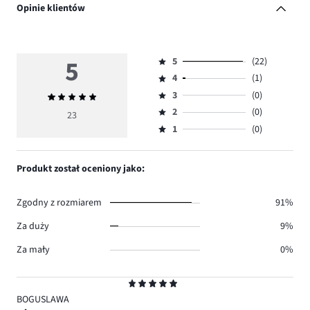
Opinie klientów
5
5
(22)
Ocena
4
(1)
5,
Ocena
ilość
3
(0)
Średnia
4,
Ocena
głosów
ocena
ilość
2
(0)
3,
23
Ocena
22.
5
głosów
ilość
1
(0)
2,
Ocena
1.
głosów
ilość
1,
0.
głosów
ilość
Produkt został oceniony jako:
0.
głosów
0.
Zgodny z rozmiarem
91%
Za duży
9%
Za mały
0%
Ocena
5
BOGUSLAWA