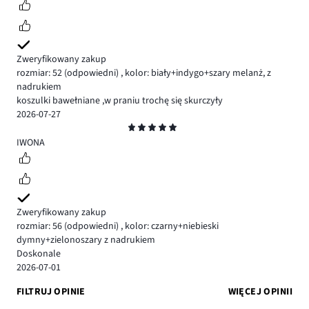
Zweryfikowany zakup
rozmiar: 52
(odpowiedni)
,
kolor: biały+indygo+szary melanż, z
nadrukiem
koszulki bawełniane ,w praniu trochę się skurczyły
2026-07-27
Ocena
5
IWONA
Zweryfikowany zakup
rozmiar: 56
(odpowiedni)
,
kolor: czarny+niebieski
dymny+zielonoszary z nadrukiem
Doskonale
2026-07-01
FILTRUJ OPINIE
WIĘCEJ OPINII