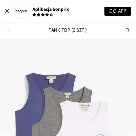
Aplikacja bonprix
DO APP
TANK TOP (3 SZT.)
Szu
pr