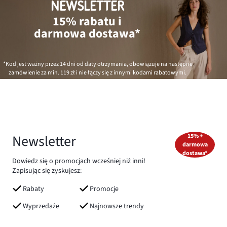
NEWSLETTER
15% rabatu i
darmowa dostawa*
*Kod jest ważny przez 14 dni od daty otrzymania, obowiązuje na następne
zamówienie za min.
119 zł
i nie łączy się z innymi kodami rabatowymi.
Newsletter
15% +
darmowa
dostawa*
Dowiedz się o promocjach wcześniej niż inni!
Zapisując się zyskujesz:
Rabaty
Promocje
Wyprzedaże
Najnowsze trendy