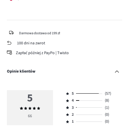
Darmowa dostawa od 199 zł
100 dni na zwrot
Zapłać później z PayPo | Twisto
Opinie klientów
5
5
(57)
Ocena
4
(8)
5,
Ocena
ilość
3
(1)
Średnia
4,
Ocena
głosów
ocena
ilość
2
(0)
3,
66
Ocena
57.
5
głosów
ilość
1
(0)
2,
Ocena
8.
głosów
ilość