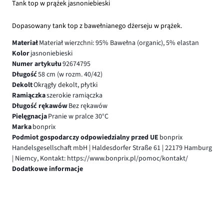
Tank top w prążek jasnoniebieski
Dopasowany tank top z bawełnianego dżerseju w prążek.
Materiał
Materiał wierzchni: 95% Bawełna (organic), 5% elastan
Kolor
jasnoniebieski
Numer artykułu
92674795
Długość
58 cm (w rozm. 40/42)
Dekolt
Okrągły dekolt, płytki
Ramiączka
szerokie ramiączka
Długość rękawów
Bez rękawów
Pielęgnacja
Pranie w pralce 30°C
Marka
bonprix
Podmiot gospodarczy odpowiedzialny przed UE
bonprix
Handelsgesellschaft mbH | Haldesdorfer Straße 61 | 22179 Hamburg
| Niemcy, Kontakt: https://www.bonprix.pl/pomoc/kontakt/
Dodatkowe informacje