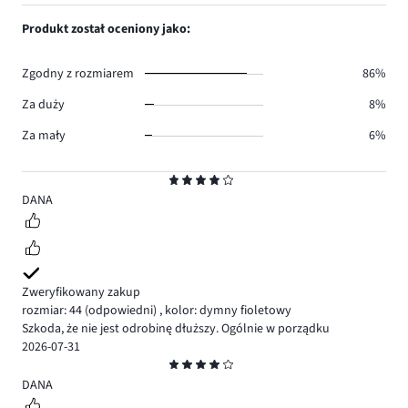
1,
1.
głosów
ilość
Produkt został oceniony jako:
0.
głosów
0.
Zgodny z rozmiarem
86%
Za duży
8%
Za mały
6%
Ocena
4
DANA
Zweryfikowany zakup
rozmiar: 44
(odpowiedni)
,
kolor: dymny fioletowy
Szkoda, że nie jest odrobinę dłuższy. Ogólnie w porządku
2026-07-31
Ocena
4
DANA