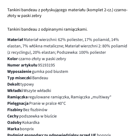
Tankini bandeau z połyskującego materiału (komplet 2-cz.) czarno-
złoty w paski zebry
Tankini bandeau z odpinanymi ramiączkami.
Materiał
Materiał wierzchni: 62% poliester, 17% poliamid, 14%
elastan, 7% włókna metaliczne; Materiał wierzchni 2: 80% poliamid
(z recyclingu), 20% elastan; Podszewka: 100% poliester
Kolor
czarno-złoty w paski zebry
Numer artykułu
95193195
Wyposażenie
gumka pod biustem
Typ miseczki
Bandeau
Dekolt
typowy
Wkładki
Wszyte wkładki
Ramiączka
regulowane ramiączka, Ramiączka „multiway“
Pielęgnacja
Pranie w pralce 40°C
Fiszbiny
Bez fiszbinów
Cechy
podszewka w biuście
Ozdoby
Kokardka
Marka
bonprix
Podmiot gospodarczy odpowiedzialny przed UE
bonprix