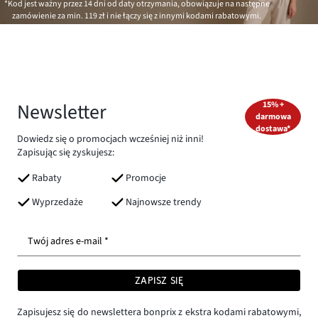
*Kod jest ważny przez 14 dni od daty otrzymania, obowiązuje na następne
zamówienie za min.
119 zł
i nie łączy się z innymi kodami rabatowymi.
Newsletter
15% +
darmowa
dostawa*
Dowiedz się o promocjach wcześniej niż inni!
Zapisując się zyskujesz:
Rabaty
Promocje
Wyprzedaże
Najnowsze trendy
Twój adres e-mail *
ZAPISZ SIĘ
Zapisujesz się do newslettera bonprix z ekstra kodami rabatowymi,