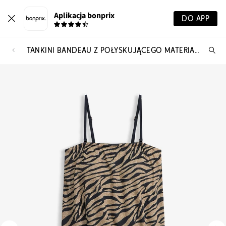
Aplikacja bonprix
DO APP
TANKINI BANDEAU Z POŁYSKUJĄCEGO MATERIAŁU (KOMPLET 2-CZ.)
Szu
pr