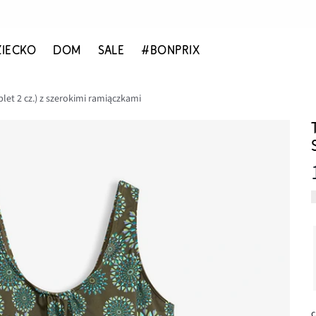
ZIECKO
DOM
SALE
#BONPRIX
let 2 cz.) z szerokimi ramiączkami
c