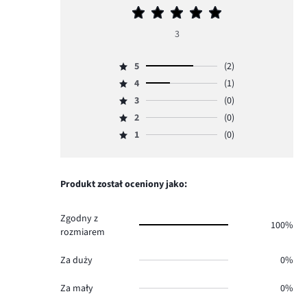
Średnia
ocena
3
5
5
(2)
Ocena
4
(1)
5,
Ocena
ilość
3
(0)
4,
Ocena
głosów
ilość
2
(0)
3,
Ocena
2.
głosów
ilość
1
(0)
2,
Ocena
1.
głosów
ilość
1,
0.
głosów
ilość
0.
głosów
Produkt został oceniony jako:
0.
Zgodny z
100%
rozmiarem
Za duży
0%
Za mały
0%