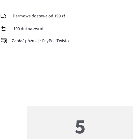
Darmowa dostawa od 199 zł
100 dni na zwrot
Zapłać później z PayPo | Twisto
5