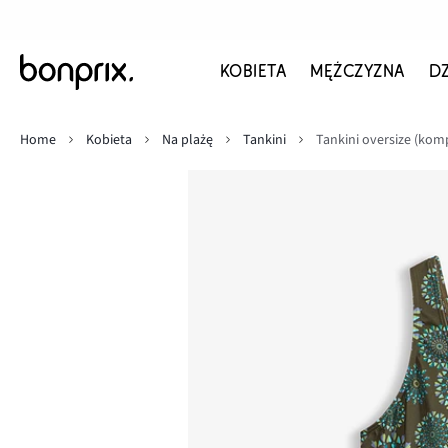
KOBIETA
MĘŻCZYZNA
D
Home
Kobieta
Na plażę
Tankini
Tankini oversize (komp