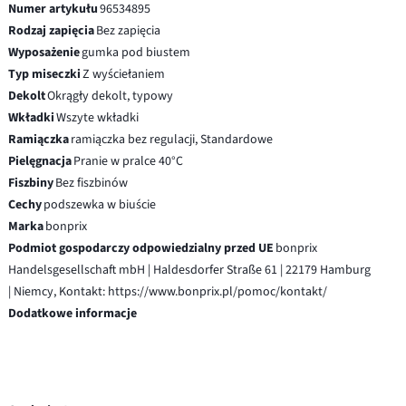
Numer artykułu
96534895
Rodzaj zapięcia
Bez zapięcia
Wyposażenie
gumka pod biustem
Typ miseczki
Z wyściełaniem
Dekolt
Okrągły dekolt, typowy
Wkładki
Wszyte wkładki
Ramiączka
ramiączka bez regulacji, Standardowe
Pielęgnacja
Pranie w pralce 40°C
Fiszbiny
Bez fiszbinów
Cechy
podszewka w biuście
Marka
bonprix
Podmiot gospodarczy odpowiedzialny przed UE
bonprix
Handelsgesellschaft mbH | Haldesdorfer Straße 61 | 22179 Hamburg
| Niemcy, Kontakt: https://www.bonprix.pl/pomoc/kontakt/
Dodatkowe informacje