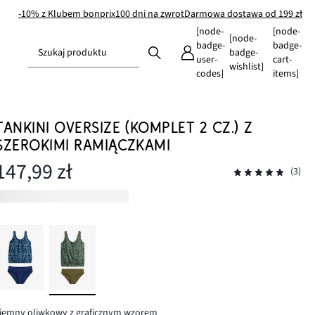
-10% z Klubem bonprix
100 dni na zwrot
Darmowa dostawa od 199 zł
[node-
[node-
[node-
badge-
badge-
Szukaj produktu
badge-
user-
cart-
wishlist]
codes]
items]
TANKINI OVERSIZE (KOMPLET 2 CZ.) Z
SZEROKIMI RAMIĄCZKAMI
147,99 zł
(3)
iemny oliwkowy z graficznym wzorem