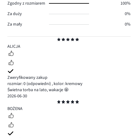
Zgodny z rozmiarem
100%
Za duży
0%
Za mały
0%
Ocena
5
ALICJA
Zweryfikowany zakup
rozmiar: 0
(odpowiedni)
,
kolor: kremowy
Świetna torba na lato, wakacje 🤩
2026-06-30
Ocena
5
BOŻENA