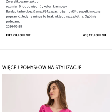
Zweryfikowany zakup
rozmiar: 0
(odpowiedni)
,
kolor: kremowy
Bardzo ładny, bez &amp;#34;zapachu&amp;#34;, supełki można
poprawić. Jedyny minus to brak wkładu np.z płótna. Ogólnie
polecam.
2026-05-28
FILTRUJ OPINIE
WIĘCEJ OPINII
WIĘCEJ POMYSŁÓW NA STYLIZACJE