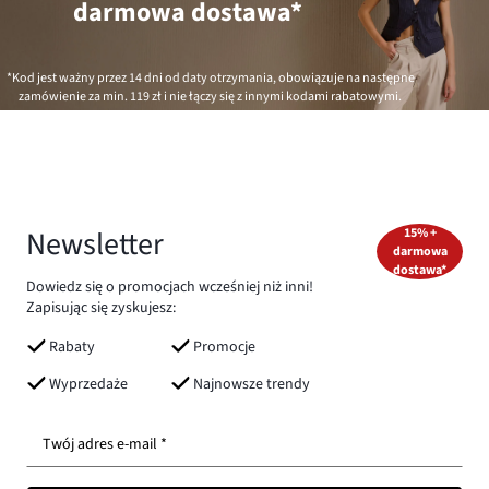
darmowa dostawa*
*Kod jest ważny przez 14 dni od daty otrzymania, obowiązuje na następne
zamówienie za min.
119 zł
i nie łączy się z innymi kodami rabatowymi.
Newsletter
15% +
darmowa
dostawa*
Dowiedz się o promocjach wcześniej niż inni!
Zapisując się zyskujesz:
Rabaty
Promocje
Wyprzedaże
Najnowsze trendy
Twój adres e-mail *