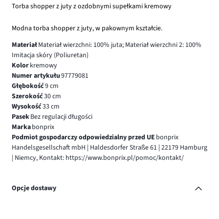
Torba shopper z juty z ozdobnymi supełkami kremowy
Modna torba shopper z juty, w pakownym kształcie.
Materiał
Materiał wierzchni: 100% juta; Materiał wierzchni 2: 100%
Imitacja skóry (Poliuretan)
Kolor
kremowy
Numer artykułu
97779081
Głębokość
9 cm
Szerokość
30 cm
Wysokość
33 cm
Pasek
Bez regulacji długości
Marka
bonprix
Podmiot gospodarczy odpowiedzialny przed UE
bonprix
Handelsgesellschaft mbH | Haldesdorfer Straße 61 | 22179 Hamburg
| Niemcy, Kontakt: https://www.bonprix.pl/pomoc/kontakt/
Opcje dostawy