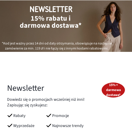
NEWSLETTER
15% rabatu i
darmowa dostawa*
*Kod jest ważny przez 14 dni od daty otrzymania, obowiązuje na następne
zamówienie za min.
119 zł
i nie łączy się z innymi kodami rabatowymi.
Newsletter
15% +
darmowa
dostawa*
Dowiedz się o promocjach wcześniej niż inni!
Zapisując się zyskujesz:
Rabaty
Promocje
Wyprzedaże
Najnowsze trendy