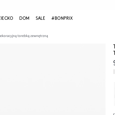
ZIECKO
DOM
SALE
#BONPRIX
dekoracyjną torebką zewnętrzną
c