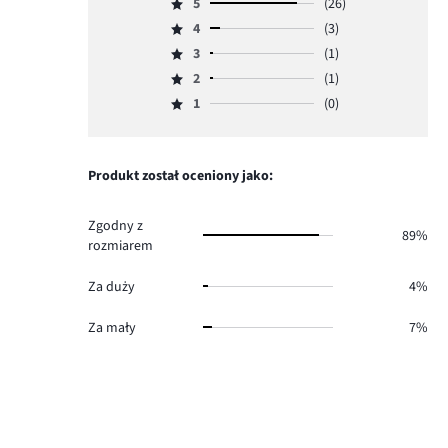
5
(26)
Ocena
4
(3)
5,
Ocena
ilość
3
(1)
4,
Ocena
głosów
ilość
2
(1)
3,
Ocena
26.
głosów
ilość
1
(0)
2,
Ocena
3.
głosów
ilość
1,
1.
głosów
ilość
1.
głosów
Produkt został oceniony jako:
0.
Zgodny z
89%
rozmiarem
Za duży
4%
Za mały
7%