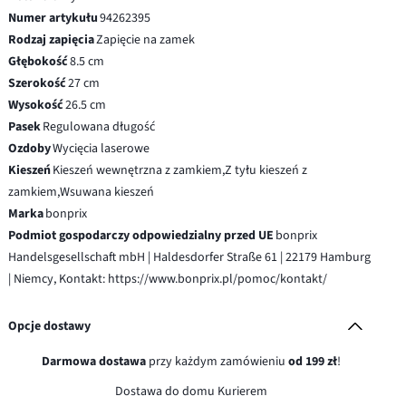
Numer artykułu
94262395
Rodzaj zapięcia
Zapięcie na zamek
Głębokość
8.5 cm
Szerokość
27 cm
Wysokość
26.5 cm
Pasek
Regulowana długość
Ozdoby
Wycięcia laserowe
Kieszeń
Kieszeń wewnętrzna z zamkiem,Z tyłu kieszeń z
zamkiem,Wsuwana kieszeń
Marka
bonprix
Podmiot gospodarczy odpowiedzialny przed UE
bonprix
Handelsgesellschaft mbH | Haldesdorfer Straße 61 | 22179 Hamburg
| Niemcy, Kontakt: https://www.bonprix.pl/pomoc/kontakt/
Opcje dostawy
Darmowa dostawa
przy każdym zamówieniu
od 199 zł
!
Dostawa do domu Kurierem