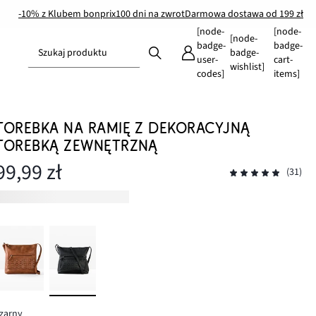
-10% z Klubem bonprix
100 dni na zwrot
Darmowa dostawa od 199 zł
[node-
[node-
[node-
badge-
badge-
Szukaj produktu
badge-
user-
cart-
wishlist]
codes]
items]
TOREBKA NA RAMIĘ Z DEKORACYJNĄ
TOREBKĄ ZEWNĘTRZNĄ
99,99 zł
(31)
zarny