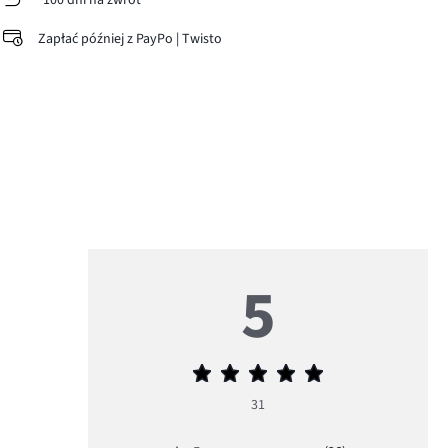
100 dni na zwrot
Zapłać później z PayPo | Twisto
5
Średnia
ocena
31
5