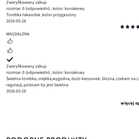
Zweryfikowany zakup
rozmiar: 0
(odpowiedni)
,
kolor: koniakowy
Torebka takasobie ,kolor przygaszony
2026-05-28
Ocena
5
MAGDALENA
Zweryfikowany zakup
rozmiar: 0
(odpowiedni)
,
kolor: koniakowy
Świetna torebka, miękka,wygodna, dużo kieszonek, śliczna, czekam na 
regulacji, polecam bo jest świetna
2026-03-28
więcej o