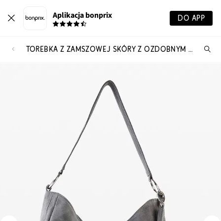
Aplikacja bonprix
DO APP
TOREBKA Z ZAMSZOWEJ SKÓRY Z OZDOBNYM DODATKOWYM PASKIEM
Szu
pr