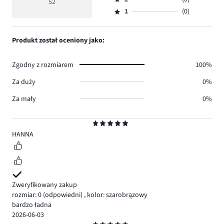
3,
52
Ocena
46.
5
głosów
ilość
1
(0)
2,
Ocena
4.
głosów
ilość
1,
2.
głosów
ilość
Produkt został oceniony jako:
0.
głosów
0.
Zgodny z rozmiarem
100%
Za duży
0%
Za mały
0%
Ocena
5
HANNA
Zweryfikowany zakup
rozmiar: 0
(odpowiedni)
,
kolor: szarobrązowy
bardzo ładna
2026-06-03