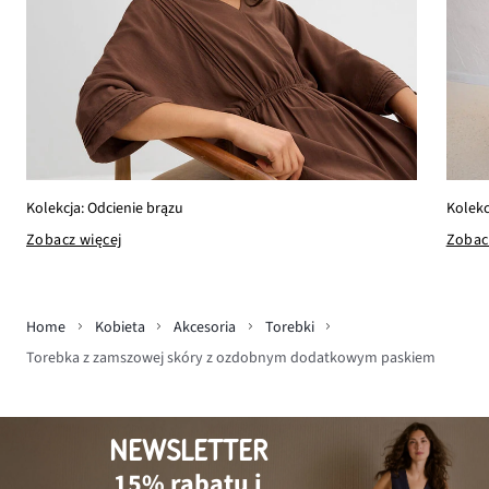
Kolekcja: Odcienie brązu
Kolekc
Zobacz więcej
Zobac
Home
Kobieta
Akcesoria
Torebki
Torebka z zamszowej skóry z ozdobnym dodatkowym paskiem
NEWSLETTER
15% rabatu i