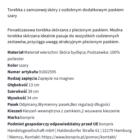
Torebka z zamszowej skóry z ozdobnym dodatkowym paskiem
szary
Ponadczasowa torebka skórzana z plecionym paskiem. Modna
torebka skórzana idealnie pasuje do wszystkich codziennych
zestawów, przyciąga uwagę atrakcyjnym plecionym paskiem.
Materiał
Materiał wierzchni: Skóra bydlęca; Podszewka: 100%
poliester
Kolor
szary
Numer artykułu
91602595
Rodzaj zapięcia
Zapięcie na magnes
Głębokość
13 cm
Szerokość
38 cm
Wysokość
34 cm
Pasek
Odpinany,Wymienny pasek,Bez regulacji długości
Kieszeń
Kieszeń wewnętrzna z zamkiem,2 wsuwane kieszenie
Marka
bonprix
Podmiot gospodarczy odpowiedzialny przed UE
bonprix
Handelsgesellschaft mbH | Haldesdorfer Straße 61 | 22179 Hamburg
| Niemcy, Kontakt: https://www.bonprix.pl/pomoc/kontakt/