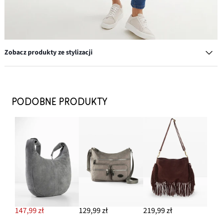
Zobacz produkty ze stylizacji
Sneakersy na podeszwie platformie
39,99 zł
PODOBNE PRODUKTY
DODAJ DO KOSZYKA
Bluzka koszulowa z czystej bawełny
99,99 zł
DODAJ DO KOSZYKA
Kamizelka z kapturem, oversized
112,99 zł
147,99 zł
129,99 zł
219,99 zł
DODAJ DO KOSZYKA