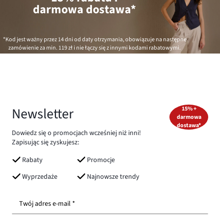
darmowa dostawa*
*Kod jest ważny przez 14 dni od daty otrzymania, obowiązuje na następne
zamówienie za min.
119 zł
i nie łączy się z innymi kodami rabatowymi.
Newsletter
15% +
darmowa
dostawa*
Dowiedz się o promocjach wcześniej niż inni!
Zapisując się zyskujesz:
Rabaty
Promocje
Wyprzedaże
Najnowsze trendy
Twój adres e-mail *