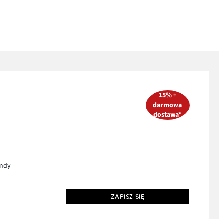
15% +
darmowa
dostawa*
endy
ZAPISZ SIĘ