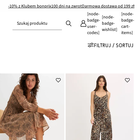
-10% z Klubem bonprix
100 dni na zwrot
Darmowa dostawa od 199 zł
[node-
[node-
[node-
badge-
badge-
Szukaj produktu
badge-
user-
cart-
wishlist]
codes]
items]
FILTRUJ / SORTUJ