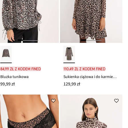
84,99 zł z kodem FINED
110,49 zł z kodem FINED
Bluzka tunikowa
Sukienka ciążowa i do karmienia 2 w 1, w cętki leoparda
99,99 zł
129,99 zł