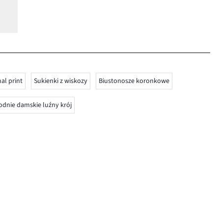
al print
Sukienki z wiskozy
Biustonosze koronkowe
odnie damskie luźny krój