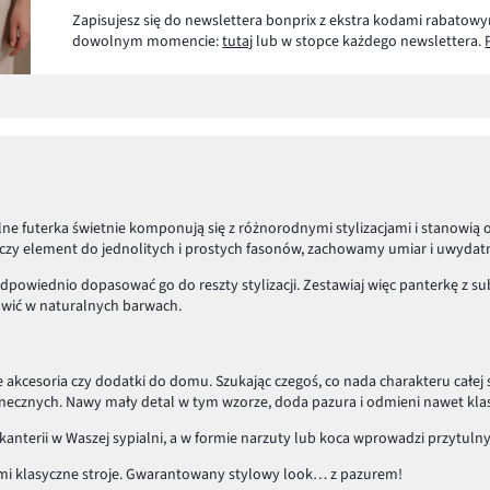
Zapisujesz się do newslettera bonprix z ekstra kodami rabatowy
dowolnym momencie:
tutaj
lub w stopce każdego newslettera.
lne futerka świetnie komponują się z różnorodnymi stylizacjami i stanowią
edynczy element do jednolitych i prostych fasonów, zachowamy umiar i uwyd
odpowiednio dopasować go do reszty stylizacji. Zestawiaj więc panterkę z s
tawić w naturalnych barwach.
 akcesoria czy dodatki do domu. Szukając czegoś, co nada charakteru całej 
necznych. Nawy mały detal w tym wzorze, doda pazura i odmieni nawet klasy
anterii w Waszej sypialni, a w formie narzuty lub koca wprowadzi przytuln
nimi klasyczne stroje. Gwarantowany stylowy look… z pazurem!