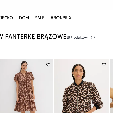
ZIECKO
DOM
SALE
#BONPRIX
W PANTERKĘ BRĄZOWE
15 Produktów