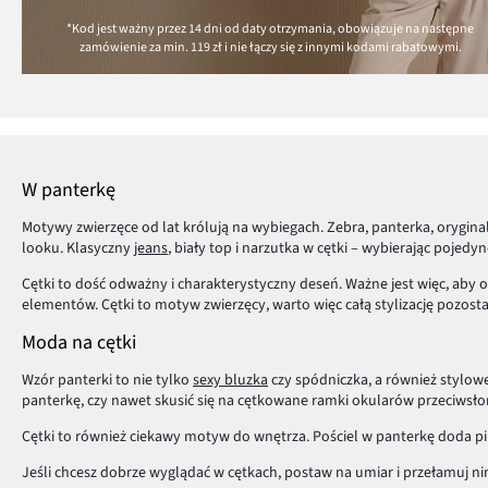
*Kod jest ważny przez 14 dni od daty otrzymania, obowiązuje na następne
zamówienie za min.
119 zł
i nie łączy się z innymi kodami rabatowymi.
W panterkę
Motywy zwierzęce od lat królują na wybiegach. Zebra, panterka, orygina
looku. Klasyczny
jeans
, biały top i narzutka w cętki – wybierając poj
Cętki to dość odważny i charakterystyczny deseń. Ważne jest więc, aby 
elementów. Cętki to motyw zwierzęcy, warto więc całą stylizację pozos
Moda na cętki
Wzór panterki to nie tylko
sexy bluzka
czy spódniczka, a również stylowe
panterkę, czy nawet skusić się na cętkowane ramki okularów przeciwsło
Cętki to również ciekawy motyw do wnętrza. Pościel w panterkę doda pik
Jeśli chcesz dobrze wyglądać w cętkach, postaw na umiar i przełamuj 