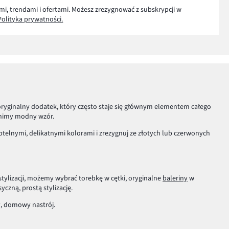
mi, trendami i ofertami. Możesz zrezygnować z subskrypcji w
Polityka prywatności.
 oryginalny dodatek, który często staje się głównym elementem całego
atnimy modny wzór.
ubtelnymi, delikatnymi kolorami i zrezygnuj ze złotych lub czerwonych
stylizacji, możemy wybrać torebkę w cętki, oryginalne
baleriny
w
czną, prostą stylizację.
y, domowy nastrój.