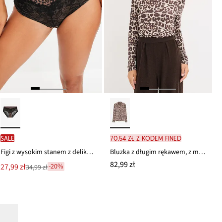
SALE
70,54 zł z kodem FINED
Figi z wysokim stanem z delikatną koronką
Bluzka z długim rękawem, z miękkiej mieszanki wiskozy
82,99 zł
Nowa
27,99 zł
-20%
34,99 zł
Przeceniono
cena
z
to
ceny
34,99 zł