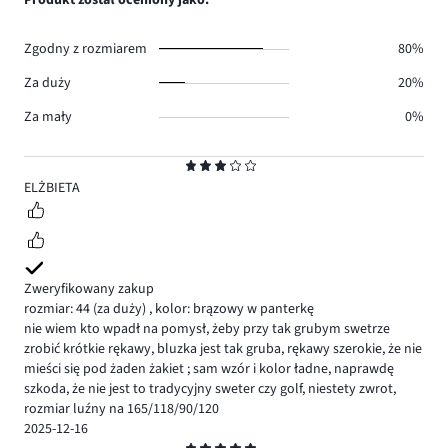
Produkt został oceniony jako:
0.
głosów
0.
Zgodny z rozmiarem
80%
Za duży
20%
Za mały
0%
Ocena
3
ELŻBIETA
Zweryfikowany zakup
rozmiar: 44
(za duży)
,
kolor: brązowy w panterkę
nie wiem kto wpadł na pomysł, żeby przy tak grubym swetrze
zrobić krótkie rękawy, bluzka jest tak gruba, rękawy szerokie, że nie
mieści się pod żaden żakiet ; sam wzór i kolor ładne, naprawdę
szkoda, że nie jest to tradycyjny sweter czy golf, niestety zwrot,
rozmiar luźny na 165/118/90/120
2025-12-16