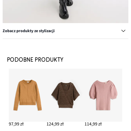
Zobacz produkty ze stylizacji
Kolczyki kółka z mosiądzu
97,99 zł
PODOBNE PRODUKTY
DODAJ DO KOSZYKA
Kozaki
129,99 zł
DODAJ DO KOSZYKA
Torebka
59,99 zł
97,99 zł
124,99 zł
114,99 zł
DODAJ DO KOSZYKA