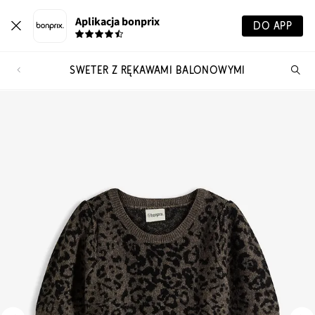
Aplikacja bonprix
DO APP
SWETER Z RĘKAWAMI BALONOWYMI
Szu
pr