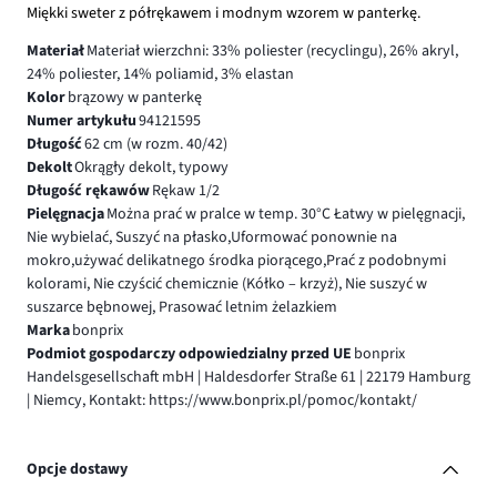
Miękki sweter z półrękawem i modnym wzorem w panterkę.
Materiał
Materiał wierzchni: 33% poliester (recyclingu), 26% akryl,
24% poliester, 14% poliamid, 3% elastan
Kolor
brązowy w panterkę
Numer artykułu
94121595
Długość
62 cm (w rozm. 40/42)
Dekolt
Okrągły dekolt, typowy
Długość rękawów
Rękaw 1/2
Pielęgnacja
Można prać w pralce w temp. 30°C Łatwy w pielęgnacji,
Nie wybielać, Suszyć na płasko,Uformować ponownie na
mokro,używać delikatnego środka piorącego,Prać z podobnymi
kolorami, Nie czyścić chemicznie (Kółko – krzyż), Nie suszyć w
suszarce bębnowej, Prasować letnim żelazkiem
Marka
bonprix
Podmiot gospodarczy odpowiedzialny przed UE
bonprix
Handelsgesellschaft mbH | Haldesdorfer Straße 61 | 22179 Hamburg
| Niemcy, Kontakt: https://www.bonprix.pl/pomoc/kontakt/
Opcje dostawy