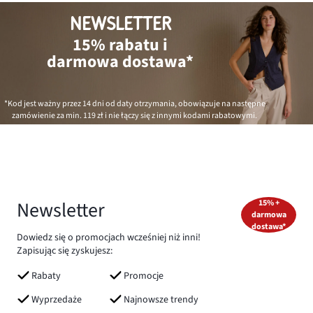
NEWSLETTER
15% rabatu i
darmowa dostawa*
*Kod jest ważny przez 14 dni od daty otrzymania, obowiązuje na następne
zamówienie za min.
119 zł
i nie łączy się z innymi kodami rabatowymi.
Newsletter
15% +
darmowa
dostawa*
Dowiedz się o promocjach wcześniej niż inni!
Zapisując się zyskujesz:
Rabaty
Promocje
Wyprzedaże
Najnowsze trendy