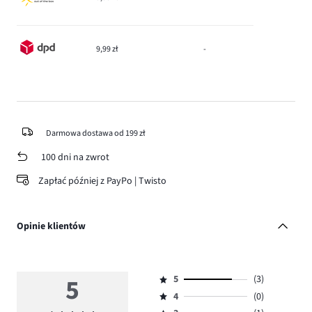
9,99 zł
-
Darmowa dostawa od 199 zł
100 dni na zwrot
Zapłać później z PayPo | Twisto
Opinie klientów
5
5
(3)
Ocena
4
(0)
5,
Ocena