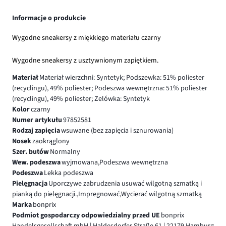
Informacje o produkcie
Wygodne sneakersy z miękkiego materiału czarny
Wygodne sneakersy z usztywnionym zapiętkiem.
Materiał
Materiał wierzchni: Syntetyk; Podszewka: 51% poliester
(recyclingu), 49% poliester; Podeszwa wewnętrzna: 51% poliester
(recyclingu), 49% poliester; Zelówka: Syntetyk
Kolor
czarny
Numer artykułu
97852581
Rodzaj zapięcia
wsuwane (bez zapięcia i sznurowania)
Nosek
zaokrąglony
Szer. butów
Normalny
Wew. podeszwa
wyjmowana,Podeszwa wewnętrzna
Podeszwa
Lekka podeszwa
Pielęgnacja
Uporczywe zabrudzenia usuwać wilgotną szmatką i
pianką do pielęgnacji.,Impregnować,Wycierać wilgotną szmatką
Marka
bonprix
Podmiot gospodarczy odpowiedzialny przed UE
bonprix