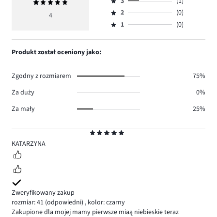
ilość
3
(1)
Średnia
4,
Ocena
głosów
ocena
ilość
2
(0)
3,
4
Ocena
3.
5
głosów
ilość
1
(0)
2,
Ocena
0.
głosów
ilość
1,
1.
głosów
ilość
Produkt został oceniony jako:
0.
głosów
0.
Zgodny z rozmiarem
75%
Za duży
0%
Za mały
25%
Ocena
5
KATARZYNA
Zweryfikowany zakup
rozmiar: 41
(odpowiedni)
,
kolor: czarny
Zakupione dla mojej mamy pierwsze miaą niebieskie teraz