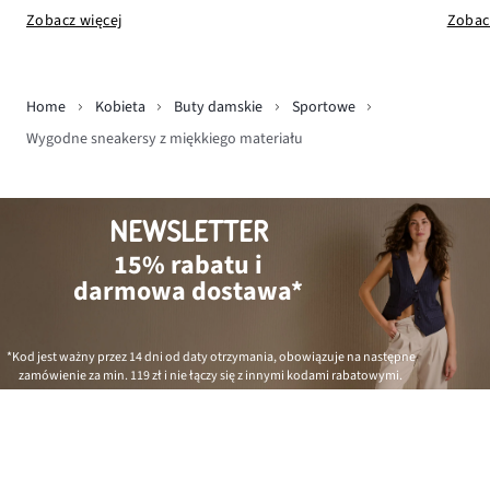
Zobacz więcej
Zobac
Home
Kobieta
Buty damskie
Sportowe
Wygodne sneakersy z miękkiego materiału
NEWSLETTER
15% rabatu i
darmowa dostawa*
*Kod jest ważny przez 14 dni od daty otrzymania, obowiązuje na następne
zamówienie za min.
119 zł
i nie łączy się z innymi kodami rabatowymi.