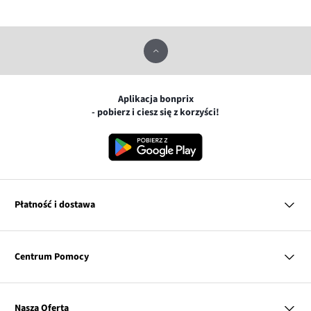
Aplikacja bonprix
- pobierz i ciesz się z korzyści!
Płatność i dostawa
MasterCard
Centrum Pomocy
Płatność online (PayU)
VISA
BLIK
Pytania i odpowiedzi
Google pay
Dostawa i płatność
Nasza Oferta