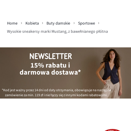
Home
Kobieta
Buty damskie
Sportowe
Wysokie sneakersy marki Mustang, z bawełnianego płótna
NEWSLETTER
15% rabatu i
darmowa dostawa*
*Kod jest ważny przez 14 dni od daty otrzymania, obowiązuje na następne
zamówienie za min.
119 zł
i nie łączy się z innymi kodami rabatowymi.