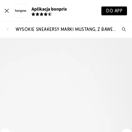
Aplikacja bonprix
DO APP
WYSOKIE SNEAKERSY MARKI MUSTANG, Z BAWEŁNIANEGO PŁÓTNA
Szu
pr