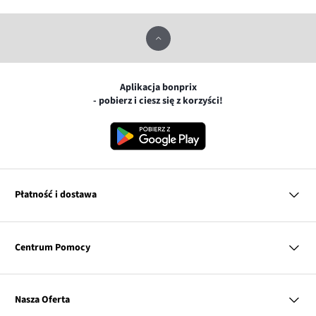
Aplikacja bonprix
- pobierz i ciesz się z korzyści!
Płatność i dostawa
MasterCard
Centrum Pomocy
Płatność online (PayU)
VISA
BLIK
Pytania i odpowiedzi
Google pay
Dostawa i płatność
Nasza Oferta
Zwroty i reklamacje
Apple pay