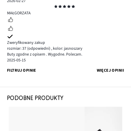
2026-02-27
Ocena
5
MAŁGORZATA
Zweryfikowany zakup
rozmiar: 37
(odpowiedni)
,
kolor: jasnoszary
Buty zgodne z opisem . Wygodne. Polecam.
2025-05-15
FILTRUJ OPINIE
WIĘCEJ OPINII
PODOBNE PRODUKTY