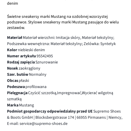
denim
Świetne sneakersy marki Mustang na ozdobnej wzorzystej
podszewce. Stylowe sneakersy marki Mustang pasujące do wielu
zestawów.
Materiał
Materiał wierzchni: Imitacja skóry, Materiał tekstylny;
Podszewka wewnętrzna: Materiał tekstylny; Zelówka: Syntetyk
Kolor
niebieski denim
Numer artykułu
95542495
Rodzaj zapięcia
Sznurowanie
Nosek
zaokrąglony
Szer. butów
Normalny
Obcas
płaski
Podeszwa
profilowana
Pielęgnacja
Czyścić szczotką,Impregnować,Wycierać wilgotną
szmatką
Marka
Mustang
Podmiot gospodarczy odpowiedzialny przed UE
Supremo Shoes
& Boots GmbH | Blocksbergstrasse 174 | 66955 Pirmasens | Niemcy,
E-mail: service@supremo-shoes.de