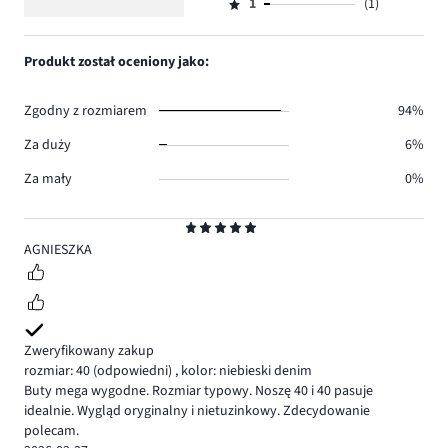
głosów
ilość
1
(1)
2,
Ocena
0.
głosów
ilość
1,
0.
głosów
ilość
Produkt został oceniony jako:
0.
głosów
1.
Zgodny z rozmiarem
94%
Za duży
6%
Za mały
0%
Ocena
5
AGNIESZKA
Zweryfikowany zakup
rozmiar: 40
(odpowiedni)
,
kolor: niebieski denim
Buty mega wygodne. Rozmiar typowy. Noszę 40 i 40 pasuje
idealnie. Wygląd oryginalny i nietuzinkowy. Zdecydowanie
polecam.