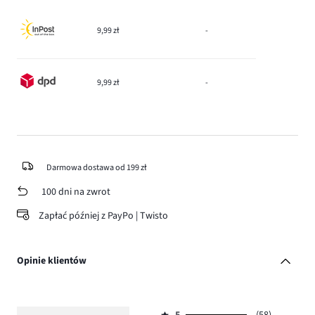
9,99 zł
-
9,99 zł
-
Darmowa dostawa od 199 zł
100 dni na zwrot
Zapłać później z PayPo | Twisto
Opinie klientów
5
(58)