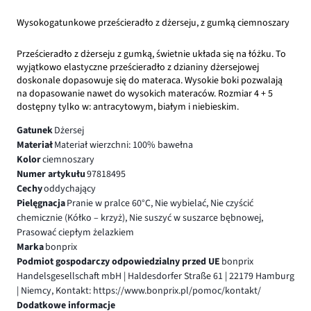
Wysokogatunkowe prześcieradło z dżerseju, z gumką ciemnoszary
Prześcieradło z dżerseju z gumką, świetnie układa się na łóżku. To
wyjątkowo elastyczne prześcieradło z dzianiny dżersejowej
doskonale dopasowuje się do materaca. Wysokie boki pozwalają
na dopasowanie nawet do wysokich materaców. Rozmiar 4 + 5
dostępny tylko w: antracytowym, białym i niebieskim.
Gatunek
Dżersej
Materiał
Materiał wierzchni: 100% bawełna
Kolor
ciemnoszary
Numer artykułu
97818495
Cechy
oddychający
Pielęgnacja
Pranie w pralce 60°C, Nie wybielać, Nie czyścić
chemicznie (Kółko – krzyż), Nie suszyć w suszarce bębnowej,
Prasować ciepłym żelazkiem
Marka
bonprix
Podmiot gospodarczy odpowiedzialny przed UE
bonprix
Handelsgesellschaft mbH | Haldesdorfer Straße 61 | 22179 Hamburg
| Niemcy, Kontakt: https://www.bonprix.pl/pomoc/kontakt/
Dodatkowe informacje