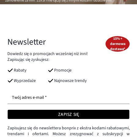
zamówienie za min.
119 zł
i nie łączy się z innymi kodami rabatowymi.
Newsletter
15% +
darmowa
dostawa*
Dowiedz się o promocjach wcześniej niż inni!
Zapisując się zyskujesz:
Rabaty
Promocje
Wyprzedaże
Najnowsze trendy
Twój adres e-mail *
ZAPISZ SIĘ
Zapisujesz się do newslettera bonprix z ekstra kodami rabatowymi,
trendami i ofertami. Możesz zrezygnować z subskrypcji w