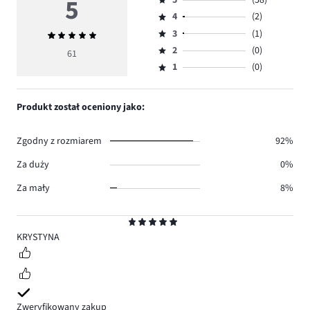
5
Ocena
4
(2)
5,
Ocena
ilość
3
(1)
Średnia
4,
Ocena
głosów
ocena
ilość
2
(0)
3,
61
Ocena
58.
5
głosów
ilość
1
(0)
2,
Ocena
2.
głosów
ilość
1,
1.
głosów
ilość
Produkt został oceniony jako:
0.
głosów
0.
Zgodny z rozmiarem
92%
Za duży
0%
Za mały
8%
Ocena
5
KRYSTYNA
Zweryfikowany zakup