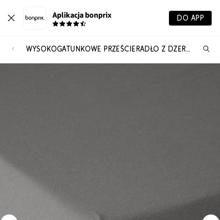
Aplikacja bonprix
DO APP
WYSOKOGATUNKOWE PRZEŚCIERADŁO Z DŻERSEJU, Z GUMKĄ
Szu
pr