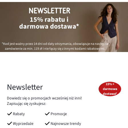
NEWSLETTER
15% rabatu i
darmowa dostawa*
*Kod jest ważny przez 14 dni od daty otrzymania, obowiązuje na następne
zamówienie za min.
119 zł
i nie łączy się z innymi kodami rabatowymi.
Newsletter
15% +
darmowa
dostawa*
Dowiedz się o promocjach wcześniej niż inni!
Zapisując się zyskujesz:
Rabaty
Promocje
Wyprzedaże
Najnowsze trendy