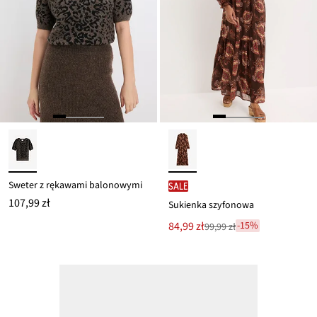
Sweter z rękawami balonowymi
SALE
107,99 zł
Sukienka szyfonowa
Nowa
84,99 zł
-15%
99,99 zł
Przeceniono
cena
z
to
ceny
99,99 zł