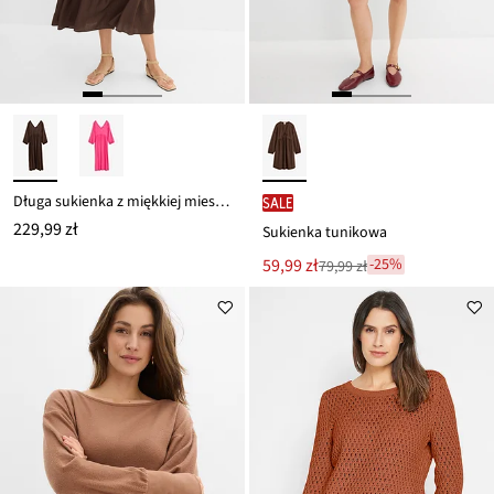
Długa sukienka z miękkiej mieszanki wiskozy
SALE
229,99 zł
Sukienka tunikowa
Nowa
59,99 zł
-25%
79,99 zł
Przeceniono
cena
z
to
ceny
79,99 zł