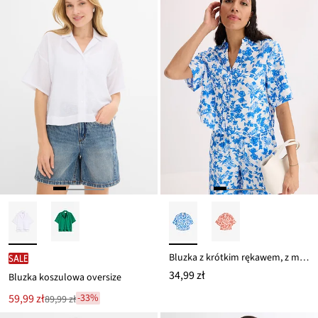
189,99 zł
Bluzka z krótkim rękawem, z miękkiej mieszanki wiskozy
SALE
34,99 zł
Bluzka koszulowa oversize
Nowa
59,99 zł
-33%
89,99 zł
Przeceniono
cena