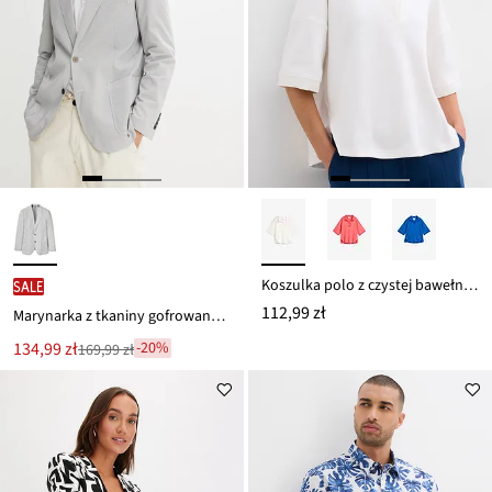
Koszulka polo z czystej bawełny organicznej
SALE
112,99 zł
Marynarka z tkaniny gofrowanej, regular fit
Nowa
134,99 zł
-20%
169,99 zł
Przeceniono
cena
z
to
ceny
169,99 zł