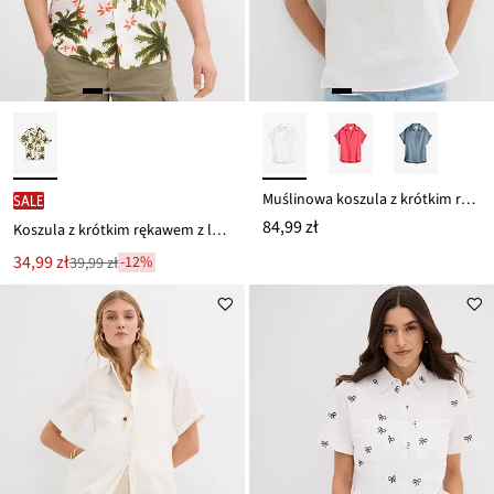
Muślinowa koszula z krótkim rękawem z czystej bawełny
SALE
84,99 zł
Koszula z krótkim rękawem z lejącej wiskozy
Nowa
34,99 zł
-12%
39,99 zł
Przeceniono
cena
z
to
ceny
39,99 zł