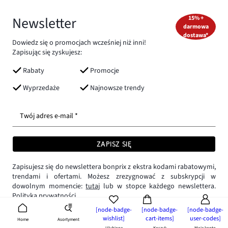
Newsletter
15% +
darmowa
dostawa*
Dowiedz się o promocjach wcześniej niż inni!
Zapisując się zyskujesz:
Rabaty
Promocje
Wyprzedaże
Najnowsze trendy
Twój adres e-mail *
ZAPISZ SIĘ
Zapisujesz się do newslettera bonprix z ekstra kodami rabatowymi,
trendami i ofertami. Możesz zrezygnować z subskrypcji w
dowolnym momencie:
tutaj
lub w stopce każdego newslettera.
Polityka prywatności.
[node-badge-
[node-badge-
[node-badge-
wishlist]
cart-items]
user-codes]
Asortyment
Home