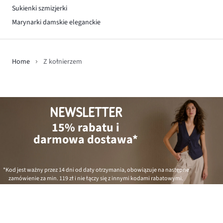
Sukienki szmizjerki
Marynarki damskie eleganckie
Home
Z kołnierzem
NEWSLETTER
15% rabatu i
darmowa dostawa*
*Kod jest ważny przez 14 dni od daty otrzymania, obowiązuje na następne
zamówienie za min.
119 zł
i nie łączy się z innymi kodami rabatowymi.