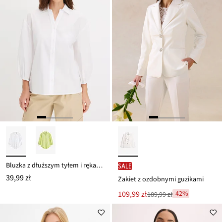
Bluzka z dłuższym tyłem i rękawami bombkami
SALE
39,99 zł
Żakiet z ozdobnymi guzikami
Nowa
109,99 zł
-42%
189,99 zł
Przeceniono
cena
z
to
ceny