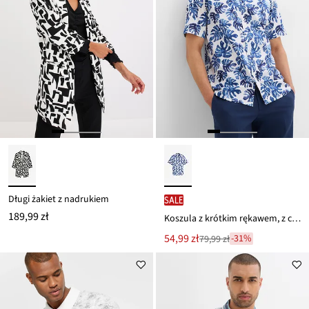
Długi żakiet z nadrukiem
SALE
189,99 zł
Koszula z krótkim rękawem, z czystej bawełny
Nowa
54,99 zł
-31%
79,99 zł
Przeceniono
cena
z
to
ceny
79,99 zł