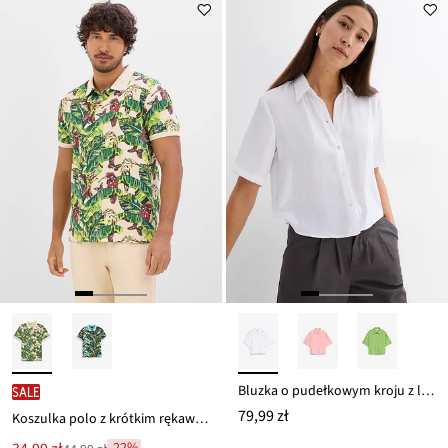
z
to
ceny
89,99 zł
Bluzka o pudełkowym kroju z lekkiej krepy
SALE
79,99 zł
Koszulka polo z krótkim rękawem