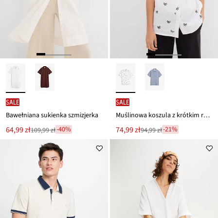
SALE
SALE
Bawełniana sukienka szmizjerka
Muślinowa koszula z krótkim rękawem z czystej bawełny
Nowa
Nowa
64,99 zł
74,99 zł
-40%
-21%
109,99 zł
94,99 zł
Przeceniono
Przeceniono
cena
cena
z
z
to
to
ceny
ceny
109,99 zł
94,99 zł