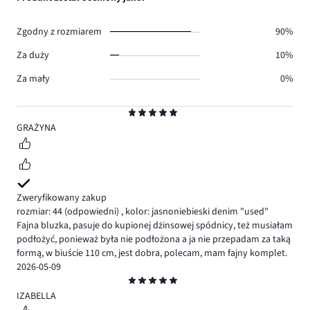
0.
głosów
0.
Zgodny z rozmiarem
90%
Za duży
10%
Za mały
0%
Ocena
5
GRAŻYNA
Zweryfikowany zakup
rozmiar: 44
(odpowiedni)
,
kolor: jasnoniebieski denim "used"
Fajna bluzka, pasuje do kupionej dżinsowej spódnicy, też musiałam
podłożyć, ponieważ była nie podłożona a ja nie przepadam za taką
formą, w biuście 110 cm, jest dobra, polecam, mam fajny komplet.
2026-05-09
Ocena
5
IZABELLA