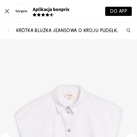
Aplikacja bonprix
DO APP
KRÓTKA BLUZKA JEANSOWA O KROJU PUDEŁKOWYM
Szu
pr