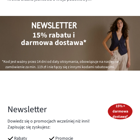
NEWSLETTER
15% rabatu i
darmowa dostawa*
*Kod jest ważny przez 14 dni od daty otrzymania, obowiązuje na następne
zamówienie za min.
119 zł
i nie łączy się z innymi kodami rabatowymi.
Newsletter
15% +
darmowa
dostawa*
Dowiedz się o promocjach wcześniej niż inni!
Zapisując się zyskujesz:
Rabaty
Promocje