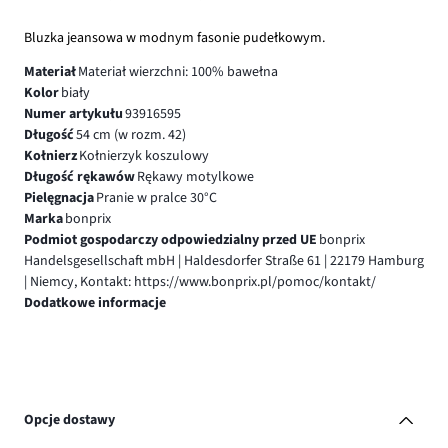
Bluzka jeansowa w modnym fasonie pudełkowym.
Materiał
Materiał wierzchni: 100% bawełna
Kolor
biały
Numer artykułu
93916595
Długość
54 cm (w rozm. 42)
Kołnierz
Kołnierzyk koszulowy
Długość rękawów
Rękawy motylkowe
Pielęgnacja
Pranie w pralce 30°C
Marka
bonprix
Podmiot gospodarczy odpowiedzialny przed UE
bonprix
Handelsgesellschaft mbH | Haldesdorfer Straße 61 | 22179 Hamburg
| Niemcy, Kontakt: https://www.bonprix.pl/pomoc/kontakt/
Dodatkowe informacje
Opcje dostawy