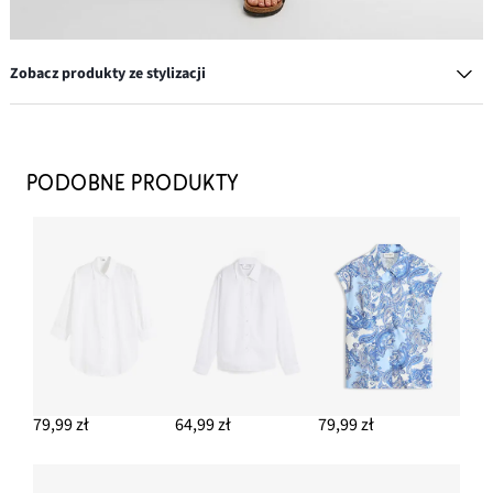
Zobacz produkty ze stylizacji
Tank top
37,99 zł
PODOBNE PRODUKTY
DODAJ DO KOSZYKA
Czapka z daszkiem z haftem
49,99 zł
DODAJ DO KOSZYKA
Klapki z ozdobną plecionką
119,99 zł
79,99 zł
64,99 zł
79,99 zł
DODAJ DO KOSZYKA
Spodnie z dżerseju z bawełny o delikatnej fakturze