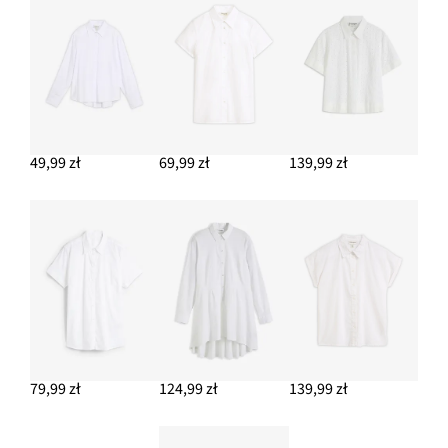
Nowa
77,99 zł
-29%
109,99 zł
Przeceniono
cena
z
to
DODAJ DO KOSZYKA
ceny
109,99 zł
49,99 zł
69,99 zł
139,99 zł
79,99 zł
124,99 zł
139,99 zł