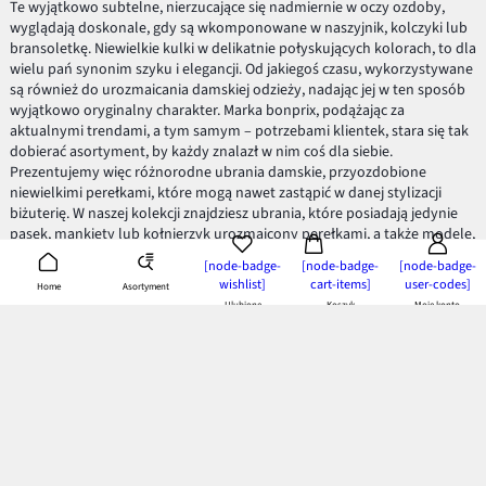
Te wyjątkowo subtelne, nierzucające się nadmiernie w oczy ozdoby,
wyglądają doskonale, gdy są wkomponowane w naszyjnik, kolczyki lub
bransoletkę. Niewielkie kulki w delikatnie połyskujących kolorach, to dla
wielu pań synonim szyku i elegancji. Od jakiegoś czasu, wykorzystywane
są również do urozmaicania damskiej odzieży, nadając jej w ten sposób
wyjątkowo oryginalny charakter. Marka bonprix, podążając za
aktualnymi trendami, a tym samym – potrzebami klientek, stara się tak
dobierać asortyment, by każdy znalazł w nim coś dla siebie.
Prezentujemy więc różnorodne ubrania damskie, przyozdobione
niewielkimi perełkami, które mogą nawet zastąpić w danej stylizacji
biżuterię. W naszej kolekcji znajdziesz ubrania, które posiadają jedynie
pasek, mankiety lub kołnierzyk urozmaicony perełkami, a także modele,
na których niewielkie perełki tworzą finezyjną mozaikę.
[node-badge-
[node-badge-
[node-badge-
wishlist]
cart-items]
user-codes]
Odzież damska z perełkami
Asortyment
Home
Ulubione
Koszyk
Moje konto
Z tymi subtelnymi ozdobami szczególnie pięknie prezentują się
sukienki
– czarne modele z białymi perełkami, to doskonałe połączenie, które
uwielbiała m.in. Coco Chanel i które obecnie uchodzi za modowy klasyk.
Możesz po nie sięgnąć na wiele uroczystych okazji. Poszukując outfitu na
imprezę, sięgnij po zmysłowe
shirty dzianinowe
„cold shoulders”,
również przyozdobione perełkami. Jako uzupełnienie stylizacji w
chłodne dni, możesz sięgnąć po
kardigan lub oversizowy sweter
, na
którym białe perełki mienią się niczym krystalicznie czyste płatki śniegu.