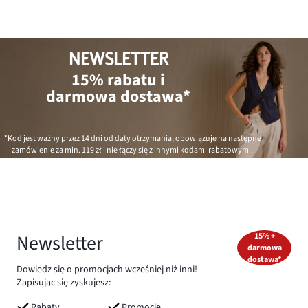
NEWSLETTER
15% rabatu i
darmowa dostawa*
*Kod jest ważny przez 14 dni od daty otrzymania, obowiązuje na następne
zamówienie za min.
119 zł
i nie łączy się z innymi kodami rabatowymi.
Newsletter
15% +
darmowa
dostawa*
Dowiedz się o promocjach wcześniej niż inni!
Zapisując się zyskujesz:
Rabaty
Promocje