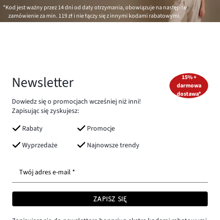
*Kod jest ważny przez 14 dni od daty otrzymania, obowiązuje na następne
zamówienie za min.
119 zł
i nie łączy się z innymi kodami rabatowymi.
Newsletter
15% +
darmowa
dostawa*
Dowiedz się o promocjach wcześniej niż inni!
Zapisując się zyskujesz:
Rabaty
Promocje
Wyprzedaże
Najnowsze trendy
Twój adres e-mail *
ZAPISZ SIĘ