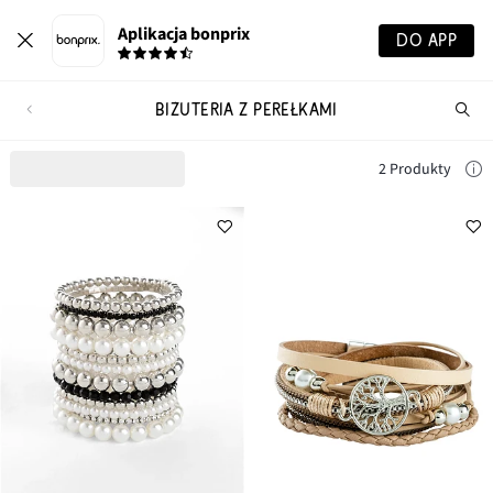
Aplikacja bonprix
DO APP
BIŻUTERIA Z PEREŁKAMI
Szu
pr
2 Produkty