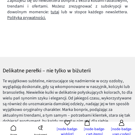
Zapisujesz się do newslettera bonprix z ekstra kodami rabatowymi,
trendami i ofertami. Możesz zrezygnować z subskrypcji w
dowolnym momencie:
tutaj
lub w stopce każdego newslettera.
Polityka prywatności.
Delikatne perełki – nie tylko w biżuterii
Te wyjątkowo subtelne, nierzucające się nadmiernie w oczy ozdoby,
wyglądają doskonale, gdy są wkomponowane w naszyjnik, kolczyki lub
bransoletkę. Niewielkie kulki w delikatnie połyskujących kolorach, to dla
wielu pań synonim szyku i elegancji. Od jakiegoś czasu, wykorzystywane
są również do urozmaicania damskiej odzieży, nadając jej w ten sposób
wyjątkowo oryginalny charakter. Marka bonprix, podążając za
aktualnymi trendami, a tym samym – potrzebami klientek, stara się tak
dobierać asortyment, by każdy znalazł w nim coś dla siebie.
Prezentujemy więc różnorodne ubrania damskie, przyozdobione
[node-badge-
[node-badge-
[node-badge-
niewielkimi perełkami, które mogą nawet zastąpić w danej stylizacji
wishlist]
cart-items]
user-codes]
Asortyment
Home