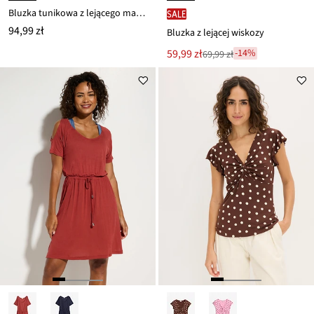
Bluzka tunikowa z lejącego materiału z wiskozą
SALE
94,99 zł
Bluzka z lejącej wiskozy
Nowa
59,99 zł
-14%
69,99 zł
Przeceniono
cena
z
to
ceny
69,99 zł