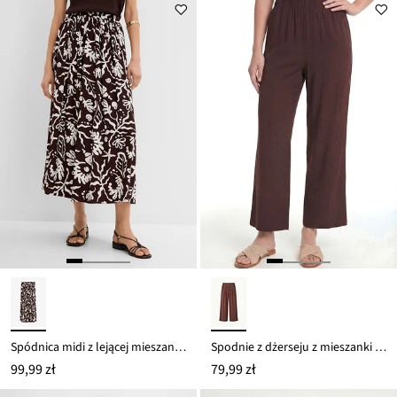
z
to
ceny
144,99 zł
Spódnica midi z lejącej mieszanki wiskozy
Spodnie z dżerseju z mieszanki wiskozy
99,99 zł
79,99 zł