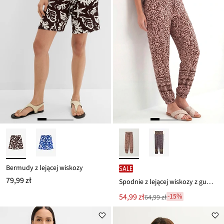
Bermudy z lejącej wiskozy
SALE
79,99 zł
Spodnie z lejącej wiskozy z gumką w talii
Nowa
54,99 zł
-15%
64,99 zł
Przeceniono
cena
z
to
ceny