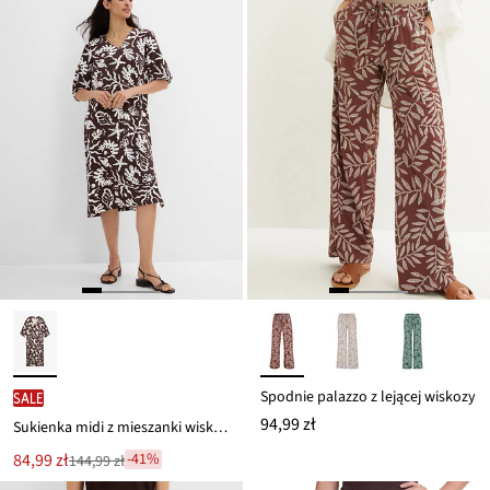
Spodnie palazzo z lejącej wiskozy
SALE
94,99 zł
Sukienka midi z mieszanki wiskozy
Nowa
84,99 zł
-41%
144,99 zł
Przeceniono
cena