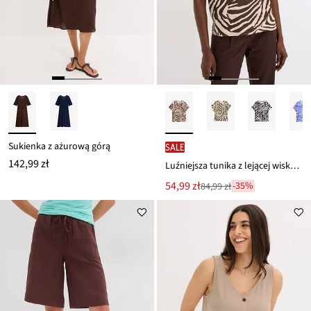
Sukienka z ażurową górą
SALE
142,99 zł
Luźniejsza tunika z lejącej wiskozy
Nowa
54,99 zł
-35%
84,99 zł
Przeceniono
cena
z
to
ceny
84,99 zł