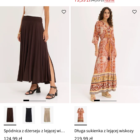
79,99 zł
94,99 zł
Przeceniono
cena
z
to
ceny
94,99 zł
Spódnica z dżerseju z lejącej wiskozy
Długa sukienka z lejącej wiskozy
124,99 zł
219,99 zł