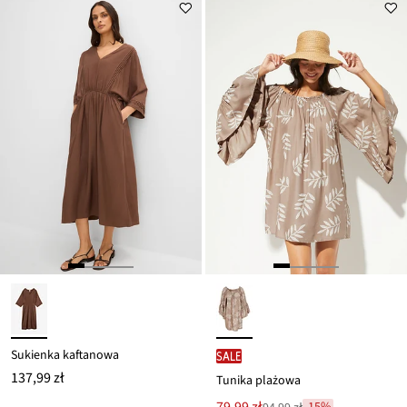
Sukienka kaftanowa
SALE
137,99 zł
Tunika plażowa
Nowa
-15%