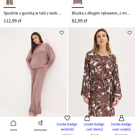
Spodnie z gumką w talii z wiskozy
Bluzka z długim rękawem, z miękkiej mieszanki wiskozy
112,99 zł
82,99 zł
[node-badge-
[node-badge-
[node-badge-
wishlist]
cart-items]
user-codes]
Asortyment
Home