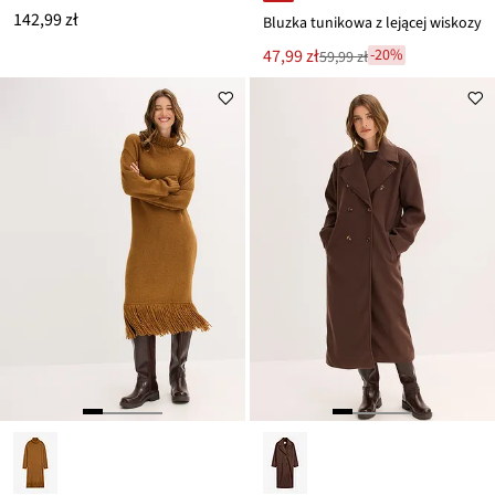
142,99 zł
Bluzka tunikowa z lejącej wiskozy
Nowa
47,99 zł
-20%
59,99 zł
Przeceniono
cena
z
to
ceny
59,99 zł