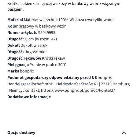
Krótka sukienka z lejącej wiskozy w batikowy wzór z wiązanym
paskiem.
Materiał
Materiał wierzchni: 100% Wiskoza (zweryfikowana)
Kolor
brązowy w batikowy wzór
Numer artykułu
95049995
Długość
90 cm (w rozm. 42)
Dekolt
Dekolt w serek
Długość
długość mini
Długość rękawów
Krótki rękaw
Pielęgnacja
Pranie w pralce 30°C
Marka
bonprix
Podmiot gospodarczy odpowiedzialny przed UE
bonprix
Handelsgesellschaft mbH | Haldesdorfer Straße 61 | 22179 Hamburg
| Niemcy, Kontakt: https://www.bonprix.pl/pomoc/kontakt/
Dodatkowe informacje
Opcje dostawy