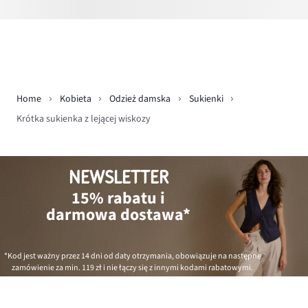
Home
Kobieta
Odzież damska
Sukienki
Krótka sukienka z lejącej wiskozy
NEWSLETTER
15% rabatu i
darmowa dostawa*
*Kod jest ważny przez 14 dni od daty otrzymania, obowiązuje na następne
zamówienie za min.
119 zł
i nie łączy się z innymi kodami rabatowymi.