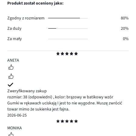
ilość
Produkt został oceniony jako:
0.
głosów
0.
Zgodny z rozmiarem
80%
Za duży
20%
Za mały
0%
Ocena
5
ANETA
Zweryfikowany zakup
rozmiar: 38
(odpowiedni)
,
kolor: brązowy w batikowy wzór
Gumki w rękawach uciskają I jest to nie wygodne. Muszę zwrócić
towar mimo że sukienka jest fajna.
2026-06-25
Ocena
5
MONIKA