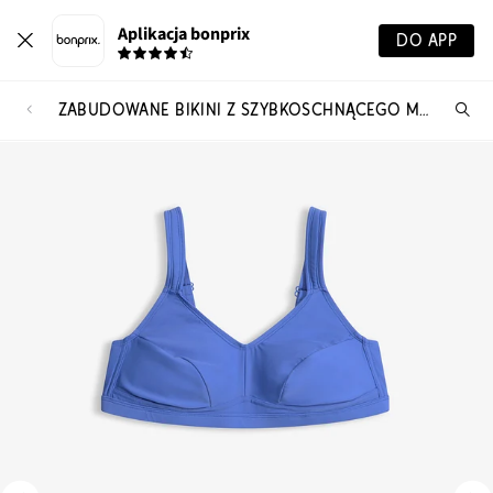
Aplikacja bonprix
DO APP
ZABUDOWANE BIKINI Z SZYBKOSCHNĄCEGO MATERIAŁU (2 CZĘŚCI)
Szu
pr