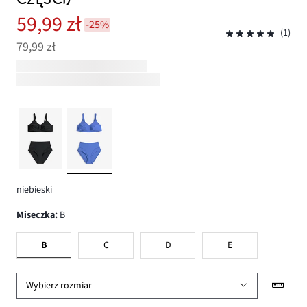
59,99 zł
-25%
(1)
79,99 zł
niebieski
Miseczka
:
B
B
C
D
E
Wybierz rozmiar