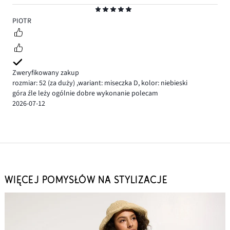
Ocena
5
PIOTR
Zweryfikowany zakup
rozmiar: 52
(za duży)
,
wariant: miseczka D,
kolor: niebieski
góra źle leży ogólnie dobre wykonanie polecam
2026-07-12
WIĘCEJ POMYSŁÓW NA STYLIZACJE