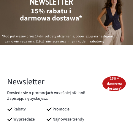
NEWSLETTER
15% rabatu i
darmowa dostawa*
*Kod jest ważny przez 14 dni od daty otrzymania, obowiązuje na następne
zamówienie za min.
119 zł
i nie łączy się z innymi kodami rabatowymi.
Newsletter
15% +
darmowa
dostawa*
Dowiedz się o promocjach wcześniej niż inni!
Zapisując się zyskujesz:
Rabaty
Promocje
Wyprzedaże
Najnowsze trendy