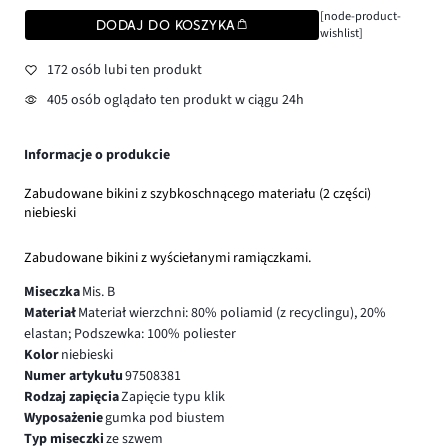
[node-product-
DODAJ DO KOSZYKA
wishlist]
172 osób lubi ten produkt
405 osób oglądało ten produkt w ciągu 24h
Informacje o produkcie
Zabudowane bikini z szybkoschnącego materiału (2 części)
niebieski
Zabudowane bikini z wyściełanymi ramiączkami.
Miseczka
Mis. B
Materiał
Materiał wierzchni: 80% poliamid (z recyclingu), 20%
elastan; Podszewka: 100% poliester
Kolor
niebieski
Numer artykułu
97508381
Rodzaj zapięcia
Zapięcie typu klik
Wyposażenie
gumka pod biustem
Typ miseczki
ze szwem