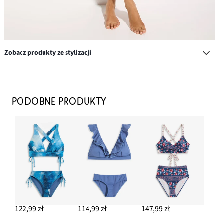
Zobacz produkty ze stylizacji
Bransoletka
49,99 zł
PODOBNE PRODUKTY
DODAJ DO KOSZYKA
Kolczyki wkrętki o młotkowanej fakturze
49,99 zł
DODAJ DO KOSZYKA
Kapelusz przeciwsłoneczny ze słomki papierowej
67,99 zł
122,99 zł
114,99 zł
147,99 zł
DODAJ DO KOSZYKA