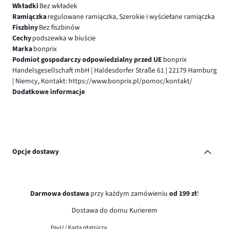
Wkładki
Bez wkładek
Ramiączka
regulowane ramiączka, Szerokie i wyściełane ramiączka
Fiszbiny
Bez fiszbinów
Cechy
podszewka w biuście
Marka
bonprix
Podmiot gospodarczy odpowiedzialny przed UE
bonprix
Handelsgesellschaft mbH | Haldesdorfer Straße 61 | 22179 Hamburg
| Niemcy, Kontakt: https://www.bonprix.pl/pomoc/kontakt/
Dodatkowe informacje
Opcje dostawy
Darmowa dostawa
przy każdym zamówieniu
od 199 zł
!
Dostawa do domu Kurierem
PayU / Karta płatnicza