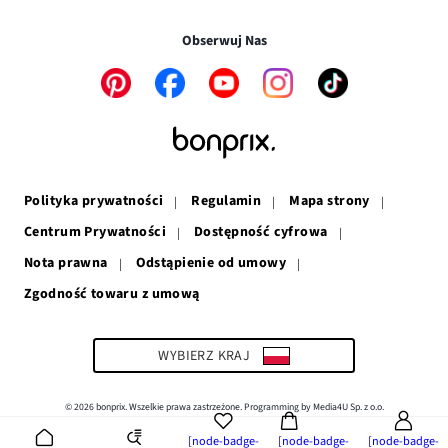
Transakcje i płatności są bezpieczne w połączeniu SSL.
oknie
się
w
nowym
w
nowym
oknie
Obserwuj Nas
nowym
oknie
oknie
Link
Link
Link
Link
Link
otwiera
otwiera
otwiera
otwiera
otwiera
się
się
się
się
się
w
w
w
w
w
nowym
nowym
nowym
nowym
nowym
oknie
oknie
oknie
oknie
oknie
Polityka prywatności
Regulamin
Mapa strony
Centrum Prywatności
Dostępność cyfrowa
Nota prawna
Odstąpienie od umowy
Zgodność towaru z umową
Link
otwiera
się
w
WYBIERZ KRAJ
nowym
oknie
© 2026 bonprix. Wszelkie prawa zastrzeżone. Programming by Media4U Sp. z o.o.
[node-badge-
[node-badge-
[node-badge-