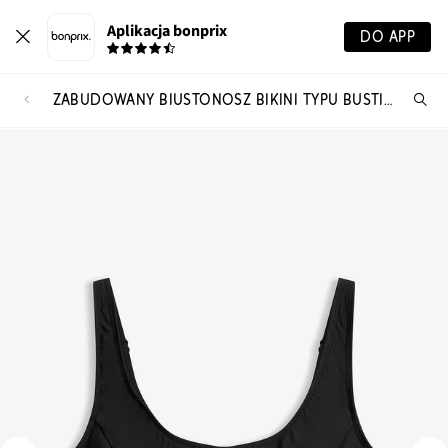
Aplikacja bonprix
DO APP
ZABUDOWANY BIUSTONOSZ BIKINI TYPU BUSTIER, SZYBKOSCHNĄCY
Szu
pr