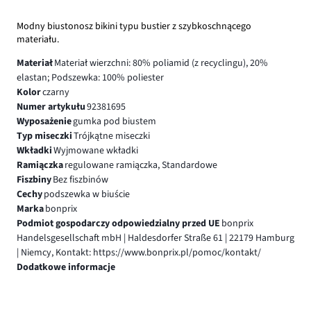
Modny biustonosz bikini typu bustier z szybkoschnącego
materiału.
Materiał
Materiał wierzchni: 80% poliamid (z recyclingu), 20%
elastan; Podszewka: 100% poliester
Kolor
czarny
Numer artykułu
92381695
Wyposażenie
gumka pod biustem
Typ miseczki
Trójkątne miseczki
Wkładki
Wyjmowane wkładki
Ramiączka
regulowane ramiączka, Standardowe
Fiszbiny
Bez fiszbinów
Cechy
podszewka w biuście
Marka
bonprix
Podmiot gospodarczy odpowiedzialny przed UE
bonprix
Handelsgesellschaft mbH | Haldesdorfer Straße 61 | 22179 Hamburg
| Niemcy, Kontakt: https://www.bonprix.pl/pomoc/kontakt/
Dodatkowe informacje