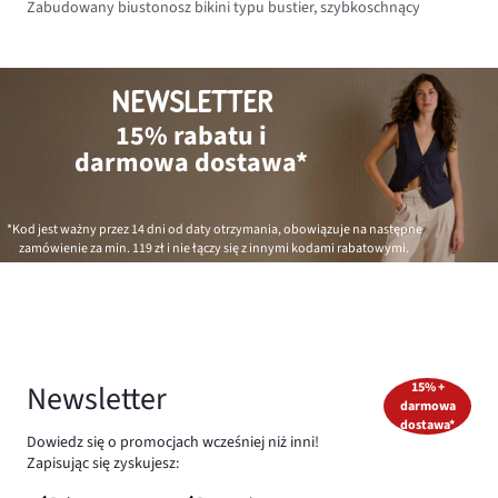
Zabudowany biustonosz bikini typu bustier, szybkoschnący
NEWSLETTER
15% rabatu i
darmowa dostawa*
*Kod jest ważny przez 14 dni od daty otrzymania, obowiązuje na następne
zamówienie za min.
119 zł
i nie łączy się z innymi kodami rabatowymi.
Newsletter
15% +
darmowa
dostawa*
Dowiedz się o promocjach wcześniej niż inni!
Zapisując się zyskujesz: