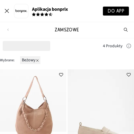
Aplikacja bonprix
DO APP
ZAMSZOWE
Szu
pr
4 Produkty
beżowy
Wybrane: