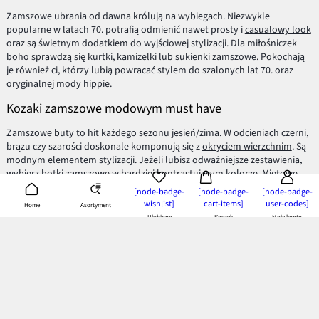
Zamszowe ubrania od dawna królują na wybiegach. Niezwykle
popularne w latach 70. potrafią odmienić nawet prosty i
casualowy look
oraz są świetnym dodatkiem do wyjściowej stylizacji. Dla miłośniczek
boho
sprawdzą się kurtki, kamizelki lub
sukienki
zamszowe. Pokochają
je również ci, którzy lubią powracać stylem do szalonych lat 70. oraz
oryginalnej mody hippie.
Kozaki zamszowe modowym must have
Zamszowe
buty
to hit każdego sezonu jesień/zima. W odcieniach czerni,
brązu czy szarości doskonale komponują się z
okryciem wierzchnim
. Są
modnym elementem stylizacji. Jeżeli lubisz odważniejsze zestawienia,
wybierz
botki
zamszowe w bardziej kontrastującym kolorze. Miętowe
lub indygo dodadzą koloru jesiennym szarościom i wyróżnią Cię wśród
[node-badge-
[node-badge-
[node-badge-
innych.
wishlist]
cart-items]
user-codes]
Asortyment
Home
Ulubione
Koszyk
Moje konto
Torebki zamszowe perfekcyjnym dodatkiem
Lubisz styl boho lub szukasz oryginalnego dodatku? Wystarczy Ci
zamszowa
torebka
, aby odmienić swoją stylizację. Z topem
i przedartymi
jeansami
będzie prezentować się stylowo bez względu na
panujące trendy.
Zamsz dla Pani i Pana