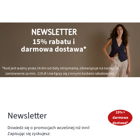
NEWSLETTER
15% rabatu i
darmowa dostawa*
*Kod jest ważny przez 14 dni od daty otrzymania, obowiązuje na następne
zamówienie za min.
119 zł
i nie łączy się z innymi kodami rabatowymi.
Newsletter
15% +
darmowa
dostawa*
Dowiedz się o promocjach wcześniej niż inni!
Zapisując się zyskujesz: