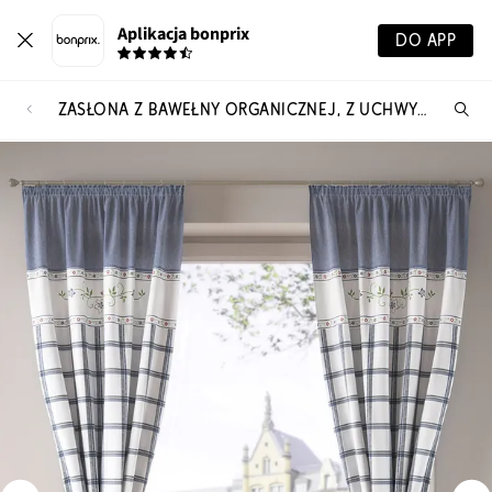
Aplikacja bonprix
DO APP
ZASŁONA Z BAWEŁNY ORGANICZNEJ, Z UCHWYTAMI DO MARSZCZENIA (1 SZT.)
Szu
pr