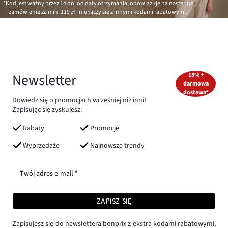
*Kod jest ważny przez 14 dni od daty otrzymania, obowiązuje na następne
zamówienie za min.
119 zł
i nie łączy się z innymi kodami rabatowymi.
Newsletter
15% +
darmowa
dostawa*
Dowiedz się o promocjach wcześniej niż inni!
Zapisując się zyskujesz:
Rabaty
Promocje
Wyprzedaże
Najnowsze trendy
Twój adres e-mail *
ZAPISZ SIĘ
Zapisujesz się do newslettera bonprix z ekstra kodami rabatowymi,