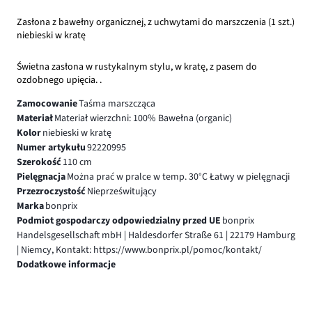
Zasłona z bawełny organicznej, z uchwytami do marszczenia (1 szt.)
niebieski w kratę
Świetna zasłona w rustykalnym stylu, w kratę, z pasem do
ozdobnego upięcia. .
Zamocowanie
Taśma marszcząca
Materiał
Materiał wierzchni: 100% Bawełna (organic)
Kolor
niebieski w kratę
Numer artykułu
92220995
Szerokość
110 cm
Pielęgnacja
Można prać w pralce w temp. 30°C Łatwy w pielęgnacji
Przezroczystość
Nieprześwitujący
Marka
bonprix
Podmiot gospodarczy odpowiedzialny przed UE
bonprix
Handelsgesellschaft mbH | Haldesdorfer Straße 61 | 22179 Hamburg
| Niemcy, Kontakt: https://www.bonprix.pl/pomoc/kontakt/
Dodatkowe informacje