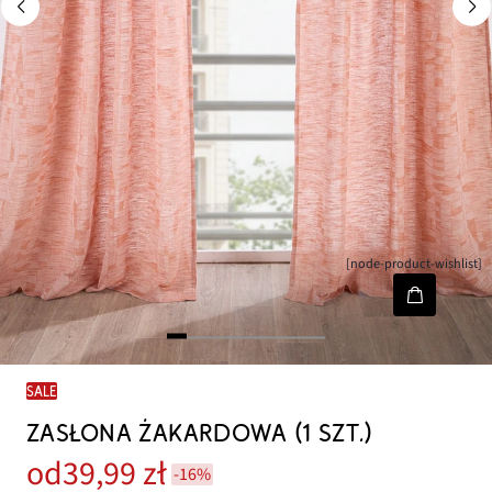
[node-product-wishlist]
SALE
ZASŁONA ŻAKARDOWA (1 SZT.)
od
39,99 zł
-16%