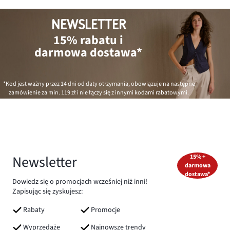
NEWSLETTER
15% rabatu i
darmowa dostawa*
*Kod jest ważny przez 14 dni od daty otrzymania, obowiązuje na następne
zamówienie za min.
119 zł
i nie łączy się z innymi kodami rabatowymi.
Newsletter
15% +
darmowa
dostawa*
Dowiedz się o promocjach wcześniej niż inni!
Zapisując się zyskujesz:
Rabaty
Promocje
Wyprzedaże
Najnowsze trendy