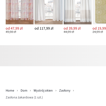
od 47,99 zł
od 117,99 zł
od 39,99 zł
od 19,99
49,98 zł
44,99 zł
24,99 zł
Home
Dom
Wystrój okien
Zasłony
Zasłona żakardowa (1 szt.)