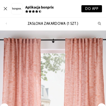
Aplikacja bonprix
DO APP
ZASŁONA ŻAKARDOWA (1 SZT.)
Szu
pr