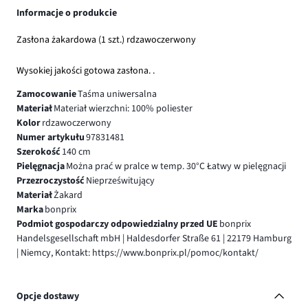
Informacje o produkcie
Zasłona żakardowa (1 szt.) rdzawoczerwony
Wysokiej jakości gotowa zasłona. .
Zamocowanie
Taśma uniwersalna
Materiał
Materiał wierzchni: 100% poliester
Kolor
rdzawoczerwony
Numer artykułu
97831481
Szerokość
140 cm
Pielęgnacja
Można prać w pralce w temp. 30°C Łatwy w pielęgnacji
Przezroczystość
Nieprześwitujący
Materiał
Żakard
Marka
bonprix
Podmiot gospodarczy odpowiedzialny przed UE
bonprix
Handelsgesellschaft mbH | Haldesdorfer Straße 61 | 22179 Hamburg
| Niemcy, Kontakt: https://www.bonprix.pl/pomoc/kontakt/
Opcje dostawy