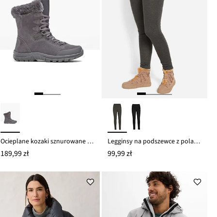
Ocieplane kozaki sznurowane z membraną Tex
Legginsy na podszewce z polaru baranka
189,99 zł
99,99 zł