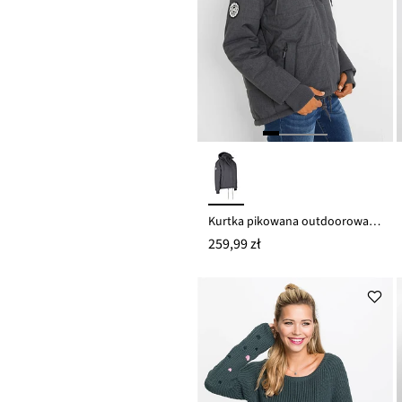
Kurtka pikowana outdoorowa oversized, z materiału odpychającego wodę
259,99 zł