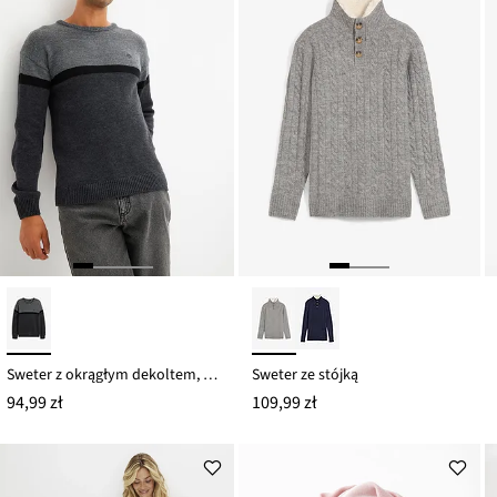
Sweter z okrągłym dekoltem, z blokami kolorów, z łatwego w pielęgnacji materiału
Sweter ze stójką
94,99 zł
109,99 zł