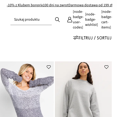
-10% z Klubem bonprix
100 dni na zwrot
Darmowa dostawa od 199 zł
[node-
[node-
[node-
badge-
badge-
Szukaj produktu
badge-
user-
cart-
wishlist]
codes]
items]
FILTRUJ / SORTUJ