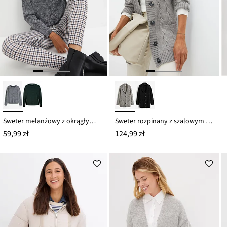
Sweter melanżowy z okrągłym dekoltem
Sweter rozpinany z szalowym kołnierzem i wzorem w warkocze
59,99 zł
124,99 zł