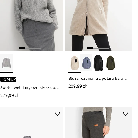
Bluza rozpinana z polaru baranka
PREMIUM
209,99 zł
Sweter wełniany oversize z domieszką wełny alpaki
279,99 zł