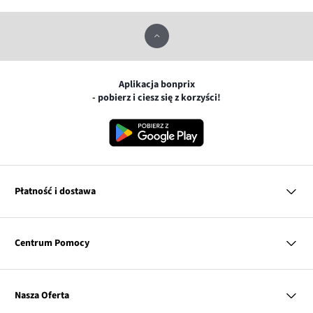
Aplikacja bonprix
- pobierz i ciesz się z korzyści!
Płatność i dostawa
MasterCard
Centrum Pomocy
Płatność online (PayU)
VISA
BLIK
Pytania i odpowiedzi
Google pay
Dostawa i płatność
Nasza Oferta
Zwroty i reklamacje
Apple pay