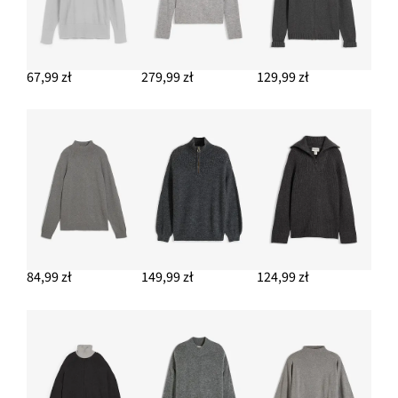
DODAJ DO KOSZYKA
Torba typu shopper
117,99 zł
67,99 zł
279,99 zł
129,99 zł
DODAJ DO KOSZYKA
Płaszcz z odpinanym kołnierzem ze sztucznego futerka
169,99 zł
DODAJ DO KOSZYKA
84,99 zł
149,99 zł
124,99 zł