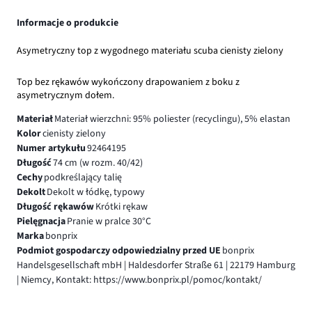
Informacje o produkcie
Asymetryczny top z wygodnego materiału scuba cienisty zielony
Top bez rękawów wykończony drapowaniem z boku z
asymetrycznym dołem.
Materiał
Materiał wierzchni: 95% poliester (recyclingu), 5% elastan
Kolor
cienisty zielony
Numer artykułu
92464195
Długość
74 cm (w rozm. 40/42)
Cechy
podkreślający talię
Dekolt
Dekolt w łódkę, typowy
Długość rękawów
Krótki rękaw
Pielęgnacja
Pranie w pralce 30°C
Marka
bonprix
Podmiot gospodarczy odpowiedzialny przed UE
bonprix
Handelsgesellschaft mbH | Haldesdorfer Straße 61 | 22179 Hamburg
| Niemcy, Kontakt: https://www.bonprix.pl/pomoc/kontakt/