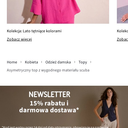
Kolekc
Kolekcja: Lato tętniące kolorami
Zobac
Zobacz więcej
Home
Kobieta
Odzież damska
Topy
Asymetryczny top z wygodnego materiału scuba
NEWSLETTER
15% rabatu i
darmowa dostawa*
*Kod jest ważny przez 14 dni od daty otrzymania, obowiązuje na następne