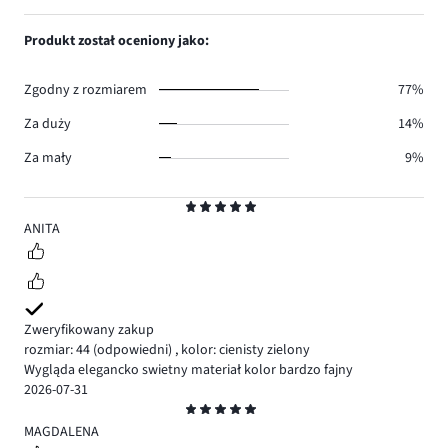
głosów
ilość
1,
5.
głosów
ilość
Produkt został oceniony jako:
0.
głosów
1.
Zgodny z rozmiarem
77%
Za duży
14%
Za mały
9%
Ocena
5
ANITA
Zweryfikowany zakup
rozmiar: 44
(odpowiedni)
,
kolor: cienisty zielony
Wygląda elegancko swietny materiał kolor bardzo fajny
2026-07-31
Ocena
5
MAGDALENA