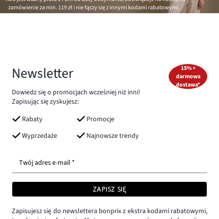
zamówienie za min.
119 zł
i nie łączy się z innymi kodami rabatowymi.
Newsletter
15% +
darmowa
dostawa*
Dowiedz się o promocjach wcześniej niż inni!
Zapisując się zyskujesz:
Rabaty
Promocje
Wyprzedaże
Najnowsze trendy
Twój adres e-mail *
ZAPISZ SIĘ
Zapisujesz się do newslettera bonprix z ekstra kodami rabatowymi,