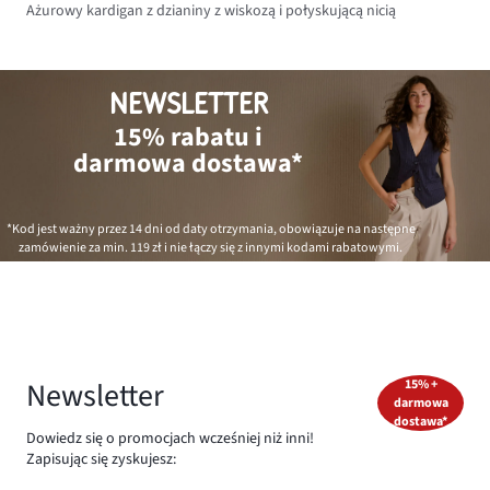
Ażurowy kardigan z dzianiny z wiskozą i połyskującą nicią
NEWSLETTER
15% rabatu i
darmowa dostawa*
*Kod jest ważny przez 14 dni od daty otrzymania, obowiązuje na następne
zamówienie za min.
119 zł
i nie łączy się z innymi kodami rabatowymi.
Newsletter
15% +
darmowa
dostawa*
Dowiedz się o promocjach wcześniej niż inni!
Zapisując się zyskujesz: