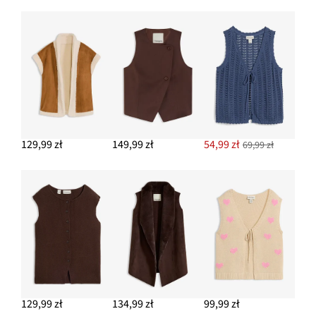
Sandały z paseczków
Nowa
47,99 zł
-12%
54,99 zł
Przeceniono
cena
z
to
DODAJ DO KOSZYKA
ceny
54,99 zł
129,99 zł
149,99 zł
54,99 zł
69,99 zł
129,99 zł
134,99 zł
99,99 zł