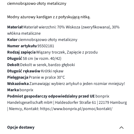
ciemnobrązowo-złoty metaliczny
Modny ażurowy kardigan z z połyskującą nitką.
Materiał
Materiał wierzchni: 70% Wiskoza (zweryfikowana), 30%
włókna metaliczne
Kolor
ciemnobrązowo-złoty metaliczny
Numer artykułu
95502181
Rodzaj zapięcia
Wiązany troczek, Zapięcie z przodu
Długość
58 cm (w rozm. 40/42)
Dekolt
Dekolt w serek, bardzo głęboki
Długość rękawów
Krótki rękaw
Pielęgnacja
Pranie w pralce 30°C
Wskazówka
Zamawiając wybierz artykuł o jeden rozmiar mniejszy!
Marka
bonprix
Podmiot gospodarczy odpowiedzialny przed UE
bonprix
Handelsgesellschaft mbH | Haldesdorfer Straße 61 | 22179 Hamburg
| Niemcy, Kontakt: https://www.bonprix.pl/pomoc/kontakt/
Opcje dostawy