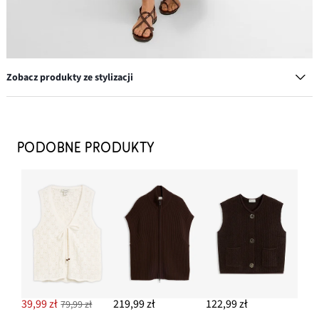
Zobacz produkty ze stylizacji
Elastyczna bransoletka z metalu
79,99 zł
PODOBNE PRODUKTY
DODAJ DO KOSZYKA
Bawełniany top na wąskich ramiączkach (2 szt.)
39,99 zł
DODAJ DO KOSZYKA
Kolczyki wkrętki o młotkowanej fakturze
49,99 zł
39,99 zł
219,99 zł
122,99 zł
79,99 zł
DODAJ DO KOSZYKA