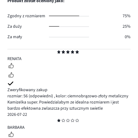
Produkt został oceniony jako:
0.
głosów
1.
Zgodny z rozmiarem
75%
Za duży
25%
Za mały
0%
Ocena
5
RENATA
Zweryfikowany zakup
rozmiar: 56
(odpowiedni)
,
kolor: ciemnobrązowo-złoty metaliczny
Kamizelka super. Powiedzialabym ze idealna rozmiarem i jest
bardzo efektowna zwlaszcza przy sztucznym swietle
2026-07-22
Ocena
1
BARBARA