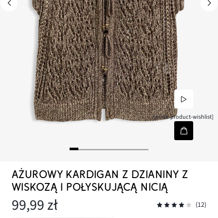
[node-product-wishlist]
AŻUROWY KARDIGAN Z DZIANINY Z
WISKOZĄ I POŁYSKUJĄCĄ NICIĄ
99,99 zł
(12)