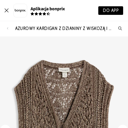
Aplikacja bonprix
DO APP
AŻUROWY KARDIGAN Z DZIANINY Z WISKOZĄ I POŁYSKUJĄCĄ NICIĄ
Szu
pr