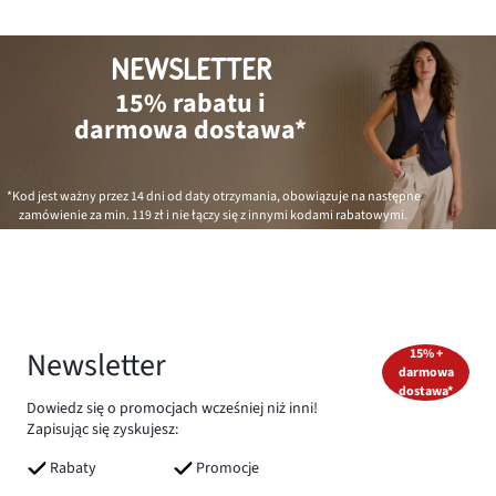
NEWSLETTER
15% rabatu i
darmowa dostawa*
*Kod jest ważny przez 14 dni od daty otrzymania, obowiązuje na następne
zamówienie za min.
119 zł
i nie łączy się z innymi kodami rabatowymi.
Newsletter
15% +
darmowa
dostawa*
Dowiedz się o promocjach wcześniej niż inni!
Zapisując się zyskujesz:
Rabaty
Promocje