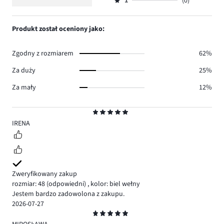
ilość
1
(0)
2,
Ocena
1.
głosów
ilość
1,
0.
głosów
ilość
Produkt został oceniony jako:
0.
głosów
0.
Zgodny z rozmiarem
62%
Za duży
25%
Za mały
12%
Ocena
5
IRENA
Zweryfikowany zakup
rozmiar: 48
(odpowiedni)
,
kolor: biel wełny
Jestem bardzo zadowolona z zakupu.
2026-07-27
Ocena
5