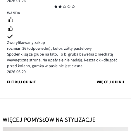
2026-07-26
Ocena
2
WANDA
Zweryfikowany zakup
rozmiar: 36
(odpowiedni)
,
kolor: żółty pastelowy
Spodenki są za grube na lato. To b. gruba bawełna z mechatą
wewnętrzną stroną. Na upały się nie nadają. Reszta ok - długość
przed kolano, gumka w pasie nie jest ciasna.
2026-06-29
FILTRUJ OPINIE
WIĘCEJ OPINII
WIĘCEJ POMYSŁÓW NA STYLIZACJE