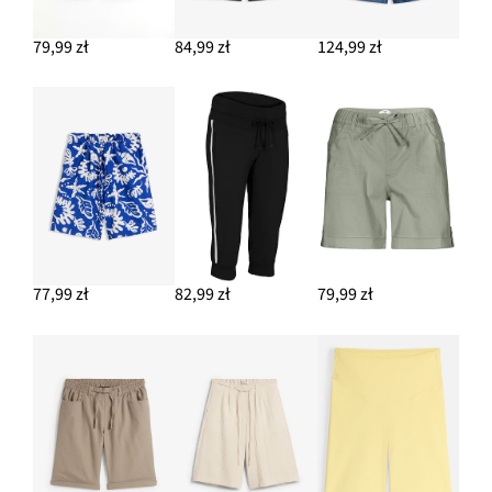
69,99 zł
79,99 zł
84,99 zł
124,99 zł
DODAJ DO KOSZYKA
Bermudy dresowe z czystej bawełny organicznej
74,99 zł
DODAJ DO KOSZYKA
77,99 zł
82,99 zł
79,99 zł