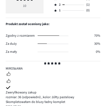
4,
Ocena
głosów
ocena
ilość
2
(1)
3,
10
Ocena
7.
5
głosów
ilość
1
(0)
2,
Ocena
2.
głosów
ilość
1,
0.
głosów
ilość
Produkt został oceniony jako:
1.
głosów
0.
Zgodny z rozmiarem
70%
Za duży
30%
Za mały
0%
Ocena
5
MIROSŁAWA
Zweryfikowany zakup
rozmiar: 36
(odpowiedni)
,
kolor: żółty pastelowy
Skompletowałam do bluzy ładny komplet