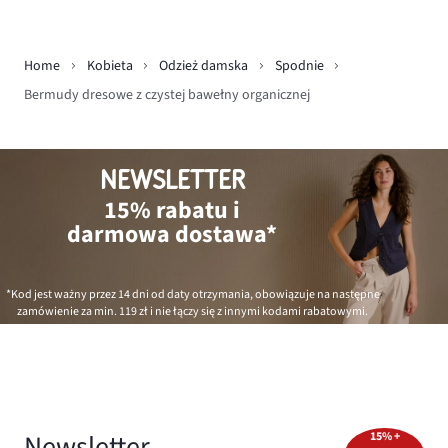
Home
Kobieta
Odzież damska
Spodnie
Bermudy dresowe z czystej bawełny organicznej
NEWSLETTER
15% rabatu i
darmowa dostawa*
*Kod jest ważny przez 14 dni od daty otrzymania, obowiązuje na następne
zamówienie za min.
119 zł
i nie łączy się z innymi kodami rabatowymi.
Newsletter
15% +