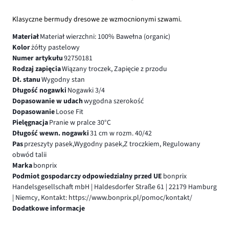
Klasyczne bermudy dresowe ze wzmocnionymi szwami.
Materiał
Materiał wierzchni: 100% Bawełna (organic)
Kolor
żółty pastelowy
Numer artykułu
92750181
Rodzaj zapięcia
Wiązany troczek, Zapięcie z przodu
Dł. stanu
Wygodny stan
Długość nogawki
Nogawki 3/4
Dopasowanie w udach
wygodna szerokość
Dopasowanie
Loose Fit
Pielęgnacja
Pranie w pralce 30°C
Długość wewn. nogawki
31 cm w rozm. 40/42
Pas
przeszyty pasek,Wygodny pasek,Z troczkiem, Regulowany
obwód talii
Marka
bonprix
Podmiot gospodarczy odpowiedzialny przed UE
bonprix
Handelsgesellschaft mbH | Haldesdorfer Straße 61 | 22179 Hamburg
| Niemcy, Kontakt: https://www.bonprix.pl/pomoc/kontakt/
Dodatkowe informacje