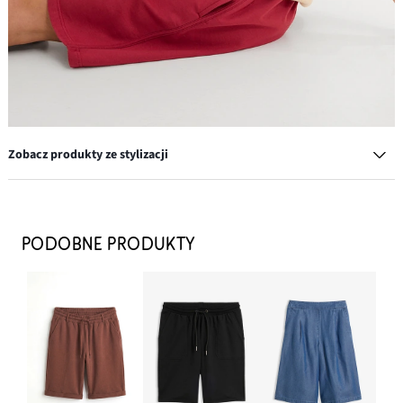
Zobacz produkty ze stylizacji
Czapka z daszkiem z haftem
49,99 zł
PODOBNE PRODUKTY
DODAJ DO KOSZYKA
Kolczyki wkrętki w kształcie kwiatków
34,99 zł
DODAJ DO KOSZYKA
Klapki z ozdobnym supłem