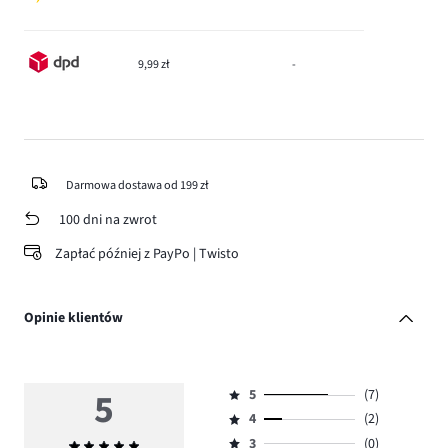
9,99 zł
-
Darmowa dostawa od 199 zł
100 dni na zwrot
Zapłać później z PayPo | Twisto
Opinie klientów
5
5
(7)
Ocena
4
(2)
5,
Ocena
ilość
3
(0)
Średnia