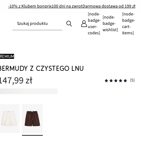
-10% z Klubem bonprix
100 dni na zwrot
Darmowa dostawa od 199 zł
[node-
[node-
[node-
badge-
badge-
Szukaj produktu
badge-
user-
cart-
wishlist]
codes]
items]
PREMIUM
BERMUDY Z CZYSTEGO LNU
147,99 zł
(5)