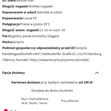
Dł. stanu
Wysoki stan
Długość nogawki
Krótkie nogawki
Dopasowanie w udach
Szerokie w udach
Dopasowanie
Loose Fit
Pielęgnacja
Pranie w pralce 30°C
Długość wewn. nogawki
21 cm w rozm. 42
Pas
Wygodny pasek,normalny ściągacz
Marka
bonprix
Podmiot gospodarczy odpowiedzialny przed UE
bonprix
Handelsgesellschaft mbH | Haldesdorfer Straße 61 | 22179 Hamburg
| Niemcy, Kontakt: https://www.bonprix.pl/pomoc/kontakt/
Opcje dostawy
Darmowa dostawa
przy każdym zamówieniu
od 199 zł
!
Dostawa do domu Kurierem
PayU / Karta płatnicza
Przy odbiorze
BLIK / PayPo / Twisto