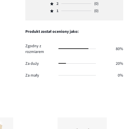
głosów
ilość
2
(0)
3,
Ocena
3.
głosów
ilość
1
(0)
2,
Ocena
2.
głosów
ilość
1,
0.
głosów
ilość
0.
głosów
Produkt został oceniony jako:
0.
Zgodny z
80%
rozmiarem
Za duży
20%
Za mały
0%