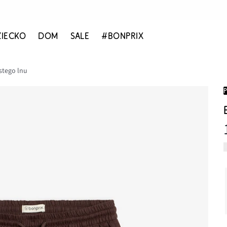
ZIECKO
DOM
SALE
#BONPRIX
stego lnu