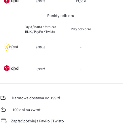
9,99 zł
13,50 zł
Punkty odbioru
PayU / Karta płatnicza
Przy odbiorze
BLIK / PayPo / Twisto
9,99 zł
-
9,99 zł
-
Darmowa dostawa od 199 zł
100 dni na zwrot
Zapłać później z PayPo | Twisto