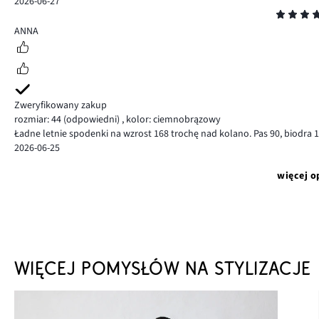
2026-06-27
Ocena
5
ANNA
Zweryfikowany zakup
rozmiar: 44
(odpowiedni)
,
kolor: ciemnobrązowy
Ładne letnie spodenki na wzrost 168 trochę nad kolano. Pas 90, biodra 1
2026-06-25
więcej o
WIĘCEJ POMYSŁÓW NA STYLIZACJE