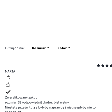
Filtruj opinie:
Rozmiar
Kolor
Ocena
5
MARTA
Zweryfikowany zakup
rozmiar: 38
(odpowiedni)
,
kolor: biel wełny
Niestety prześwitują a byłyby naprawdę świetne gdyby nie to