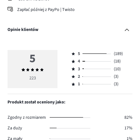
Zapłać później z PayPo | Twisto
Opinie klientów
5
5
(189)
Ocena
4
(18)
5,
Ocena
ilość
3
(10)
Średnia
4,
Ocena
głosów
ocena
ilość
2
(3)
3,
223
Ocena
189.
5
głosów
ilość
1
(3)
2,
Ocena
18.
głosów
ilość
1,
10.
głosów
ilość
Produkt został oceniony jako:
3.
głosów
3.
Zgodny z rozmiarem
82%
Za duży
17%
Za mały
1%