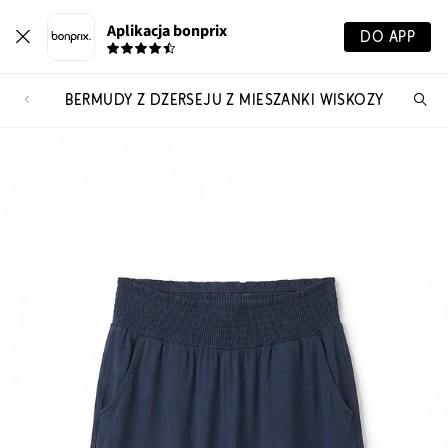
Aplikacja bonprix
DO APP
BERMUDY Z DŻERSEJU Z MIESZANKI WISKOZY
Szu
pr