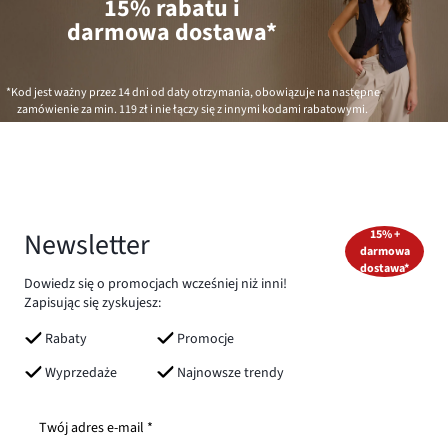
15% rabatu i
darmowa dostawa*
*Kod jest ważny przez 14 dni od daty otrzymania, obowiązuje na następne
zamówienie za min.
119 zł
i nie łączy się z innymi kodami rabatowymi.
Newsletter
15% +
darmowa
dostawa*
Dowiedz się o promocjach wcześniej niż inni!
Zapisując się zyskujesz:
Rabaty
Promocje
Wyprzedaże
Najnowsze trendy
Twój adres e-mail *