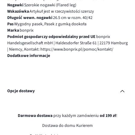
Nogawki
Szerokie nogawki (Flared leg)
Wskazówka
Artykuł jest w rzeczywistości szerszy
Długość wewn. nogawki
26.5 cm w rozm. 40/42
Pas
Wygodny pasek, Pasek z gumką dookoła
Marka
bonprix
Podmiot gospodarczy odpowiedzialny przed UE
bonprix
Handelsgesellschaft mbH | Haldesdorfer Straße 61 | 22179 Hamburg
| Niemcy, Kontakt: https://www.bonprix.pl/pomoc/kontakt/
Dodatkowe informacje
Opcje dostawy
Darmowa dostawa
przy każdym zamówieniu
od 199 zł
!
Dostawa do domu Kurierem