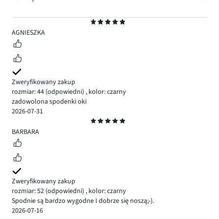
Ocena
5
AGNIESZKA
Zweryfikowany zakup
rozmiar: 44
(odpowiedni)
,
kolor: czarny
zadowolona spodenki oki
2026-07-31
Ocena
5
BARBARA
Zweryfikowany zakup
rozmiar: 52
(odpowiedni)
,
kolor: czarny
Spodnie są bardzo wygodne I dobrze się noszą;-).
2026-07-16