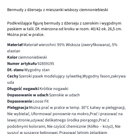
Bermudy z dżerseju z mieszanki wiskozy ciemnoniebieski
Podkreślające figurę bermudy z dżerseju z szerokim i wygodnym
paskiem w talii. Dł. mierzona od kroku w rozm. 40/42 ok. 26,5 cm.
Można prać w pralce.
Materiał
Materiał wierzchni: 95% Wiskoza (zweryfikowana), 5%
elastan
Kolor
ciemnoniebieski
Numer artykułu
92859195
Dł. stanu
Wygodny stan
Cechy
Szeroki pasek modelujący sylwetkę,Wygodny fason,zakrywa
uda
Długość nogawki
Krótkie nogawki
Dopasowanie w udach
Szerokie w udach
Dopasowanie
Loose Fit
Pielęgnacja
Można prać w pralce w temp. 30°C Łatwy w pielęgnacji,
Nie wybielać, Uformować ponownie na mokro,Prać i prasować na
lewej stronie,używać delikatnego środka piorącego,Prać z
podobnymi kolorami, Nie czyścić chemicznie (Kółko – krzyż), Nie
suszyć w suszarce bębnowej, Prasować letnim żelazkiem