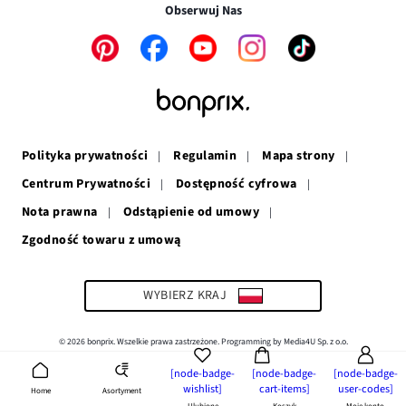
w
nowym
oknie
Obserwuj Nas
nowym
oknie
oknie
Link
Link
Link
Link
Link
otwiera
otwiera
otwiera
otwiera
otwiera
się
się
się
się
się
w
w
w
w
w
nowym
nowym
nowym
nowym
nowym
oknie
oknie
oknie
oknie
oknie
Polityka prywatności
Regulamin
Mapa strony
Centrum Prywatności
Dostępność cyfrowa
Nota prawna
Odstąpienie od umowy
Zgodność towaru z umową
Link
otwiera
się
w
WYBIERZ KRAJ
nowym
oknie
© 2026 bonprix. Wszelkie prawa zastrzeżone. Programming by Media4U Sp. z o.o.
[node-badge-
[node-badge-
[node-badge-
wishlist]
cart-items]
user-codes]
Asortyment
Home