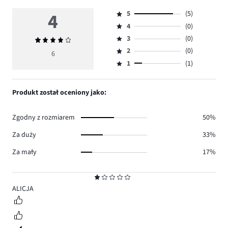
4
5
(5)
Ocena
4
(0)
5,
Ocena
ilość
3
(0)
Średnia
4,
Ocena
głosów
ocena
ilość
2
(0)
3,
6
Ocena
5.
4
głosów
ilość
1
(1)
2,
Ocena
0.
głosów
ilość
1,
0.
głosów
ilość
Produkt został oceniony jako:
0.
głosów
1.
Zgodny z rozmiarem
50%
Za duży
33%
Za mały
17%
Ocena
1
ALICJA