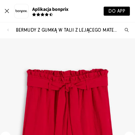
Aplikacja bonprix
DO APP
BERMUDY Z GUMKĄ W TALII Z LEJĄCEGO MATERIAŁU Z WISKOZĄ
Szu
pr