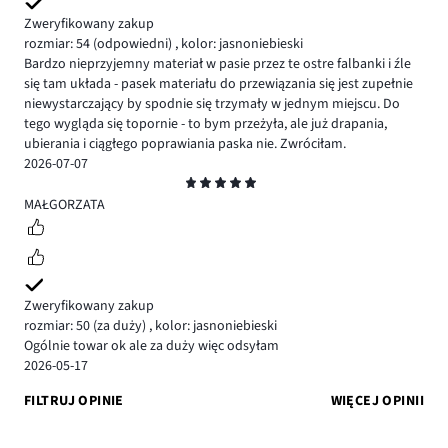
Zweryfikowany zakup
rozmiar: 54
(odpowiedni)
,
kolor: jasnoniebieski
Bardzo nieprzyjemny materiał w pasie przez te ostre falbanki i źle
się tam układa - pasek materiału do przewiązania się jest zupełnie
niewystarczający by spodnie się trzymały w jednym miejscu. Do
tego wygląda się topornie - to bym przeżyła, ale już drapania,
ubierania i ciągłego poprawiania paska nie. Zwróciłam.
2026-07-07
Ocena
5
MAŁGORZATA
Zweryfikowany zakup
rozmiar: 50
(za duży)
,
kolor: jasnoniebieski
Ogólnie towar ok ale za duży więc odsyłam
2026-05-17
FILTRUJ OPINIE
WIĘCEJ OPINII