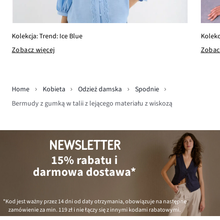
Kolekcja: Trend: Ice Blue
Kolekc
Zobacz więcej
Zobac
Home
Kobieta
Odzież damska
Spodnie
Bermudy z gumką w talii z lejącego materiału z wiskozą
NEWSLETTER
15% rabatu i
darmowa dostawa*
*Kod jest ważny przez 14 dni od daty otrzymania, obowiązuje na następne
zamówienie za min.
119 zł
i nie łączy się z innymi kodami rabatowymi.