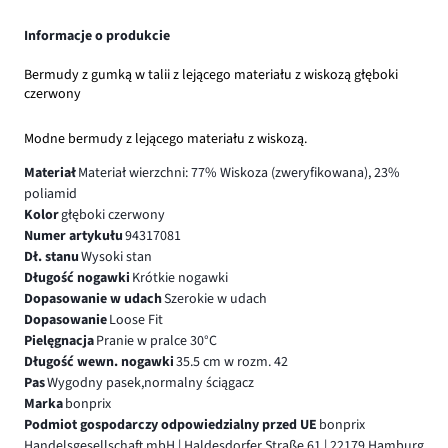
Informacje o produkcie
Bermudy z gumką w talii z lejącego materiału z wiskozą głęboki
czerwony
Modne bermudy z lejącego materiału z wiskozą.
Materiał
Materiał wierzchni: 77% Wiskoza (zweryfikowana), 23%
poliamid
Kolor
głęboki czerwony
Numer artykułu
94317081
Dł. stanu
Wysoki stan
Długość nogawki
Krótkie nogawki
Dopasowanie w udach
Szerokie w udach
Dopasowanie
Loose Fit
Pielęgnacja
Pranie w pralce 30°C
Długość wewn. nogawki
35.5 cm w rozm. 42
Pas
Wygodny pasek,normalny ściągacz
Marka
bonprix
Podmiot gospodarczy odpowiedzialny przed UE
bonprix
Handelsgesellschaft mbH | Haldesdorfer Straße 61 | 22179 Hamburg