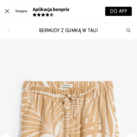
Aplikacja bonprix
DO APP
BERMUDY Z GUMKĄ W TALII
Szu
pr