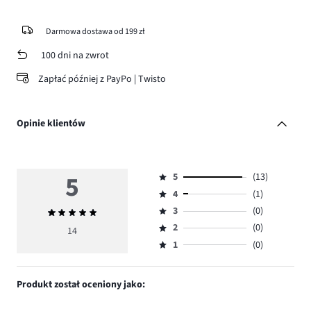
Darmowa dostawa od 199 zł
100 dni na zwrot
Zapłać później z PayPo | Twisto
Opinie klientów
5
5
(13)
Ocena
4
(1)
5,
Ocena
ilość
3
(0)
Średnia
4,
Ocena
głosów
ocena
ilość
2
(0)
3,
14
Ocena
13.
5
głosów
ilość
1
(0)
2,
Ocena
1.
głosów
ilość
1,
0.
głosów
ilość
Produkt został oceniony jako:
0.
głosów
0.