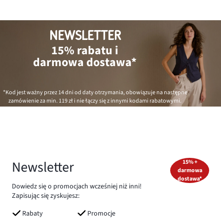
NEWSLETTER
15% rabatu i
darmowa dostawa*
*Kod jest ważny przez 14 dni od daty otrzymania, obowiązuje na następne
zamówienie za min.
119 zł
i nie łączy się z innymi kodami rabatowymi.
Newsletter
15% +
darmowa
dostawa*
Dowiedz się o promocjach wcześniej niż inni!
Zapisując się zyskujesz:
Rabaty
Promocje