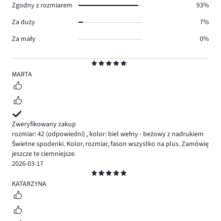
Zgodny z rozmiarem
93%
Za duży
7%
Za mały
0%
Ocena
5
MARTA
Zweryfikowany zakup
rozmiar: 42
(odpowiedni)
,
kolor: biel wełny - beżowy z nadrukiem
Świetne spodenki. Kolor, rozmiar, fason wszystko na plus. Zamówię
jeszcze te ciemniejsze.
2026-03-17
Ocena
5
KATARZYNA