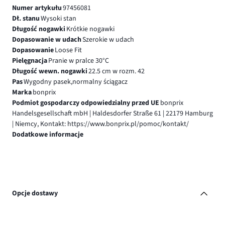
Numer artykułu
97456081
Dł. stanu
Wysoki stan
Długość nogawki
Krótkie nogawki
Dopasowanie w udach
Szerokie w udach
Dopasowanie
Loose Fit
Pielęgnacja
Pranie w pralce 30°C
Długość wewn. nogawki
22.5 cm w rozm. 42
Pas
Wygodny pasek,normalny ściągacz
Marka
bonprix
Podmiot gospodarczy odpowiedzialny przed UE
bonprix
Handelsgesellschaft mbH | Haldesdorfer Straße 61 | 22179 Hamburg
| Niemcy, Kontakt: https://www.bonprix.pl/pomoc/kontakt/
Dodatkowe informacje
Opcje dostawy