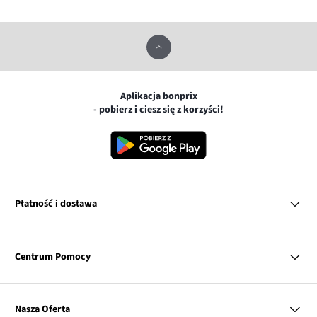
Aplikacja bonprix
- pobierz i ciesz się z korzyści!
Płatność i dostawa
MasterCard
Centrum Pomocy
Płatność online (PayU)
VISA
BLIK
Pytania i odpowiedzi
Google pay
Dostawa i płatność
Nasza Oferta