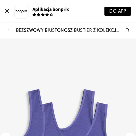
Aplikacja bonprix
DO APP
BEZSZWOWY BIUSTONOSZ BUSTIER Z KOLEKCJI FEEL COMFORT (2 SZT.)
Szu
pr