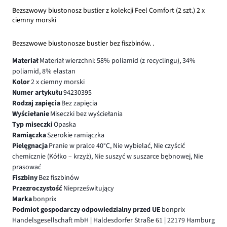
Bezszwowy biustonosz bustier z kolekcji Feel Comfort (2 szt.) 2 x
ciemny morski
Bezszwowe biustonosze bustier bez fiszbinów. .
Materiał
Materiał wierzchni: 58% poliamid (z recyclingu), 34%
poliamid, 8% elastan
Kolor
2 x ciemny morski
Numer artykułu
94230395
Rodzaj zapięcia
Bez zapięcia
Wyściełanie
Miseczki bez wyściełania
Typ miseczki
Opaska
Ramiączka
Szerokie ramiączka
Pielęgnacja
Pranie w pralce 40°C, Nie wybielać, Nie czyścić
chemicznie (Kółko – krzyż), Nie suszyć w suszarce bębnowej, Nie
prasować
Fiszbiny
Bez fiszbinów
Przezroczystość
Nieprześwitujący
Marka
bonprix
Podmiot gospodarczy odpowiedzialny przed UE
bonprix
Handelsgesellschaft mbH | Haldesdorfer Straße 61 | 22179 Hamburg