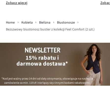
Zobacz więcej
Zobac
Home
Kobieta
Bielizna
Biustonosze
Bezszwowy biustonosz bustier z kolekcji Feel Comfort (2 szt.)
NEWSLETTER
15% rabatu i
darmowa dostawa*
*Kod jest ważny przez 14 dni od daty otrzymania, obowiązuje na następne
zamówienie za min.
119 zł
i nie łączy się z innymi kodami rabatowymi.