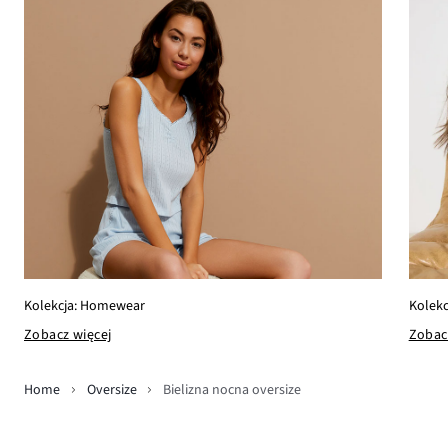
Kolekcja: Homewear
Kolekc
Zobacz więcej
Zobac
Home
Oversize
Bielizna nocna oversize