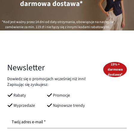
darmowa dostawa*
*Kod jest ważny przez 14 dni od daty otrzymania, obowiązuje na następne
zamówienie za min.
119 zł
i nie łączy się z innymi kodami rabatowymi.
Newsletter
15% +
darmowa
dostawa*
Dowiedz się o promocjach wcześniej niż inni!
Zapisując się zyskujesz:
Rabaty
Promocje
Wyprzedaże
Najnowsze trendy
Twój adres e-mail *