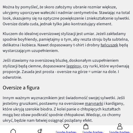
Można by pomyśleć, że skoro założymy ubranie rozmiar większe,
ukryjemy uporczywe wałeczki i nadmiar centymetrów. Stawiając na total
look, skazujemy się na optyczne powiększenie i zniekształcenie sylwetki.
Oversize działa cuda, jednak tylko jako kontrastujący element.
Kluczem do idealnej oversizowej stylizacji jest umiar. Jeżeli zakładamy
spodnie boyfriendy, pamiętajmy o tym, aby reszta stroju była subtelna,
delikatna i kobieca. Nawet dopasowany t-shirt i drobny
łańcuszek
będą
wystarczającym uzupełnieniem.
Jeśli stawiamy na oversizową bluzkę, doskonałym uzupełnieniem
stylizacji będą ciemne, dopasowane
legginsy
, czy rurki, które wyrównają
proporcje. Zasada jest prosta - oversize na górze = umiar na dole. I
odwrotnie.
Oversize a figura
Innym ważnym wyznacznikiem jest świadomość swojej sylwetki. Jeśli
jesteśmy gruszkami, postawmy na oversizowe
marynarki
i kardigany,
które ukryją szerokie biodra. Z kolei panie o chłopięcych kształtach
mogą bez obaw podkraść spodnie chłopakowi. Wiedząc, co chcemy
ukryć, będzie nam łatwiej osiągnąć pożądany efekt.
Oversize na każdą okazję!
[node-badge-
[node-badge-
[node-badge-