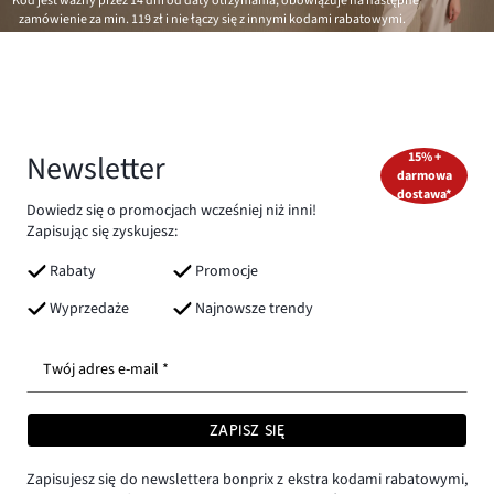
*Kod jest ważny przez 14 dni od daty otrzymania, obowiązuje na następne
zamówienie za min.
119 zł
i nie łączy się z innymi kodami rabatowymi.
Newsletter
15% +
darmowa
dostawa*
Dowiedz się o promocjach wcześniej niż inni!
Zapisując się zyskujesz:
Rabaty
Promocje
Wyprzedaże
Najnowsze trendy
Twój adres e-mail *
ZAPISZ SIĘ
Zapisujesz się do newslettera bonprix z ekstra kodami rabatowymi,