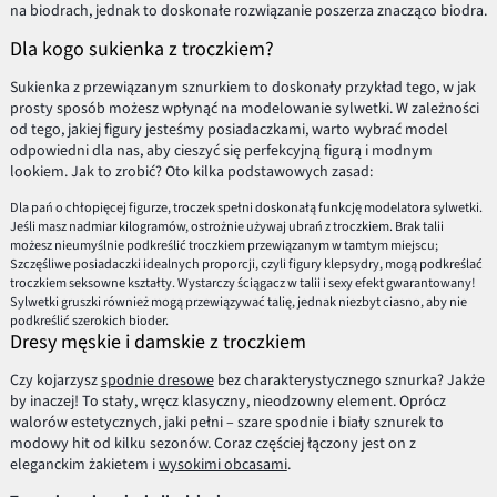
na biodrach, jednak to doskonałe rozwiązanie poszerza znacząco biodra.
Dla kogo sukienka z troczkiem?
Sukienka z przewiązanym sznurkiem to doskonały przykład tego, w jak
prosty sposób możesz wpłynąć na modelowanie sylwetki. W zależności
od tego, jakiej figury jesteśmy posiadaczkami, warto wybrać model
odpowiedni dla nas, aby cieszyć się perfekcyjną figurą i modnym
lookiem. Jak to zrobić? Oto kilka podstawowych zasad:
Dla pań o chłopięcej figurze, troczek spełni doskonałą funkcję modelatora sylwetki.
Jeśli masz nadmiar kilogramów, ostrożnie używaj ubrań z troczkiem. Brak talii
możesz nieumyślnie podkreślić troczkiem przewiązanym w tamtym miejscu;
Szczęśliwe posiadaczki idealnych proporcji, czyli figury klepsydry, mogą podkreślać
troczkiem seksowne kształty. Wystarczy ściągacz w talii i sexy efekt gwarantowany!
Sylwetki gruszki również mogą przewiązywać talię, jednak niezbyt ciasno, aby nie
podkreślić szerokich bioder.
Dresy męskie i damskie z troczkiem
Czy kojarzysz
spodnie dresowe
bez charakterystycznego sznurka? Jakże
by inaczej! To stały, wręcz klasyczny, nieodzowny element. Oprócz
walorów estetycznych, jaki pełni – szare spodnie i biały sznurek to
modowy hit od kilku sezonów. Coraz częściej łączony jest on z
eleganckim żakietem i
wysokimi obcasami
.