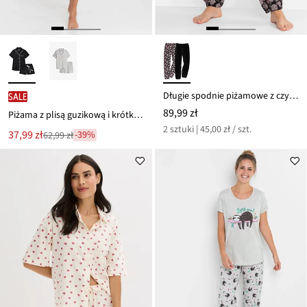
Długie spodnie piżamowe z czystej bawełny organicznej (2 pary)
SALE
89,99 zł
Piżama z plisą guzikową i krótkimi spodniami
2 sztuki | 45,00 zł / szt.
Nowa
37,99 zł
-39%
62,99 zł
Przeceniono
cena
z
to
ceny
62,99 zł