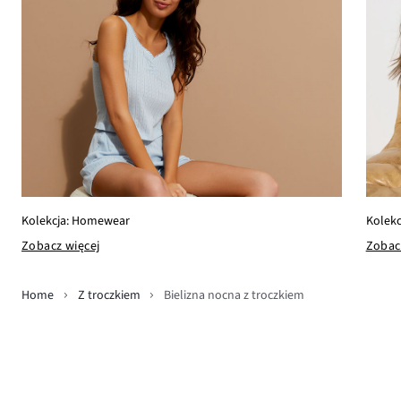
Kolekcja: Homewear
Kolekc
Zobacz więcej
Zobac
Home
Z troczkiem
Bielizna nocna z troczkiem