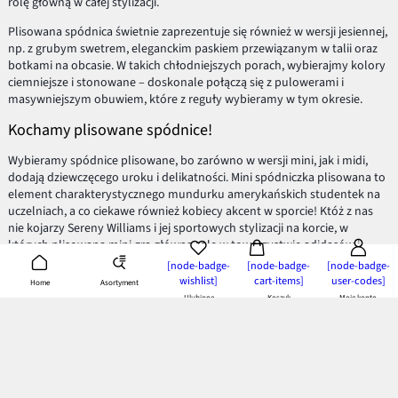
rolę główną w całej stylizacji.
Plisowana spódnica świetnie zaprezentuje się również w wersji jesiennej,
np. z grubym swetrem, eleganckim paskiem przewiązanym w talii oraz
botkami na obcasie. W takich chłodniejszych porach, wybierajmy kolory
ciemniejsze i stonowane – doskonale połączą się z pulowerami i
masywniejszym obuwiem, które z reguły wybieramy w tym okresie.
Kochamy plisowane spódnice!
Wybieramy spódnice plisowane, bo zarówno w wersji mini, jak i midi,
dodają dziewczęcego uroku i delikatności. Mini spódniczka plisowana to
element charakterystycznego mundurku amerykańskich studentek na
uczelniach, a co ciekawe również kobiecy akcent w sporcie! Któż z nas
nie kojarzy Sereny Williams i jej sportowych stylizacji na korcie, w
których plisowana mini gra główną rolę w towarzystwie adidasów i
dopasowanego topu.
[node-badge-
[node-badge-
[node-badge-
wishlist]
cart-items]
user-codes]
Asortyment
Home
Dzięki właśnie takim inspiracjom, nie boimy się eksperymentować i bez
Ulubione
Koszyk
Moje konto
obaw zestawiamy kobiecą plisowaną spódniczkę ze sportowym
obuwiem czy nawet bluzą z kapturem. Wkomponowujemy ją też w
oficjalny office look, dodając do prostej i nudnej formy, ultrakobiecy
akcent.
Plisowane ubrania