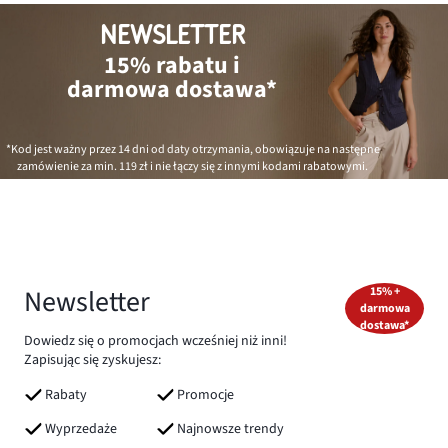
NEWSLETTER
15% rabatu i
darmowa dostawa*
*Kod jest ważny przez 14 dni od daty otrzymania, obowiązuje na następne
zamówienie za min.
119 zł
i nie łączy się z innymi kodami rabatowymi.
Newsletter
15% +
darmowa
dostawa*
Dowiedz się o promocjach wcześniej niż inni!
Zapisując się zyskujesz:
Rabaty
Promocje
Wyprzedaże
Najnowsze trendy