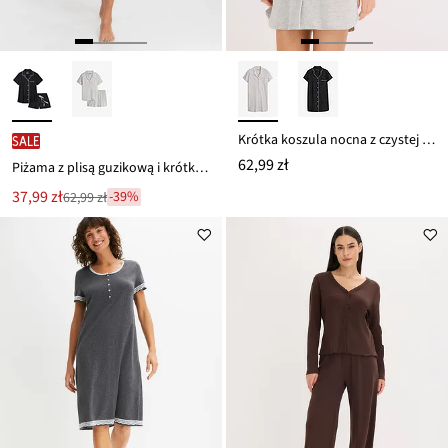
Krótka koszula nocna z czystej bawełny organicznej
SALE
62,99 zł
Piżama z plisą guzikową i krótkimi spodniami
Nowa
37,99 zł
-39%
62,99 zł
Przeceniono
cena
z
to
ceny
62,99 zł