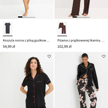
Koszula nocna z plisą guzikową i subtelną koronką
Piżama z prążkowanej tkaniny z plisą guzikową
54,99 zł
102,99 zł