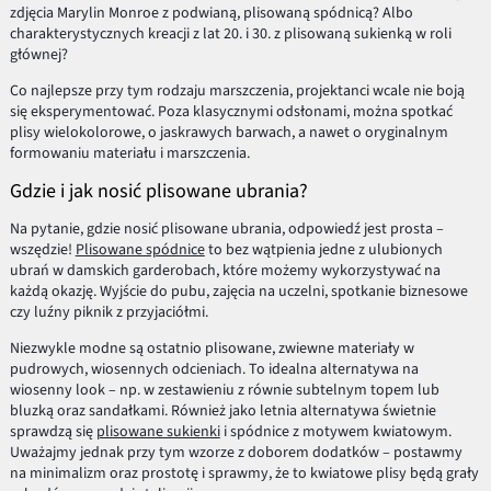
zdjęcia Marylin Monroe z podwianą, plisowaną spódnicą? Albo
charakterystycznych kreacji z lat 20. i 30. z plisowaną sukienką w roli
głównej?
Co najlepsze przy tym rodzaju marszczenia, projektanci wcale nie boją
się eksperymentować. Poza klasycznymi odsłonami, można spotkać
plisy wielokolorowe, o jaskrawych barwach, a nawet o oryginalnym
formowaniu materiału i marszczenia.
Gdzie i jak nosić plisowane ubrania?
Na pytanie, gdzie nosić plisowane ubrania, odpowiedź jest prosta –
wszędzie!
Plisowane spódnice
to bez wątpienia jedne z ulubionych
ubrań w damskich garderobach, które możemy wykorzystywać na
każdą okazję. Wyjście do pubu, zajęcia na uczelni, spotkanie biznesowe
czy luźny piknik z przyjaciółmi.
Niezwykle modne są ostatnio plisowane, zwiewne materiały w
pudrowych, wiosennych odcieniach. To idealna alternatywa na
wiosenny look – np. w zestawieniu z równie subtelnym topem lub
bluzką oraz sandałkami. Również jako letnia alternatywa świetnie
sprawdzą się
plisowane sukienki
i spódnice z motywem kwiatowym.
Uważajmy jednak przy tym wzorze z doborem dodatków – postawmy
na minimalizm oraz prostotę i sprawmy, że to kwiatowe plisy będą grały