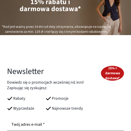
15% rabatu i
darmowa dostawa*
*Kod jest ważny przez 14 dni od daty otrzymania, obowiązuje na następne
zamówienie za min.
119 zł
i nie łączy się z innymi kodami rabatowymi.
Newsletter
15% +
darmowa
dostawa*
Dowiedz się o promocjach wcześniej niż inni!
Zapisując się zyskujesz:
Rabaty
Promocje
Wyprzedaże
Najnowsze trendy
Twój adres e-mail *