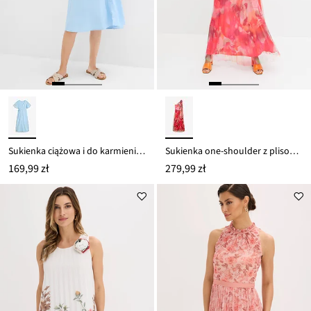
Sukienka ciążowa i do karmienia piersią, z plisą guzikową
Sukienka one-shoulder z plisowaną częścią spódnicową z tiulu
169,99 zł
279,99 zł