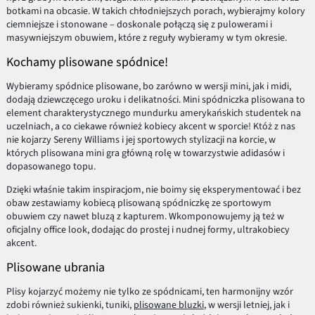
botkami na obcasie. W takich chłodniejszych porach, wybierajmy kolory
ciemniejsze i stonowane – doskonale połączą się z pulowerami i
masywniejszym obuwiem, które z reguły wybieramy w tym okresie.
Kochamy plisowane spódnice!
Wybieramy spódnice plisowane, bo zarówno w wersji mini, jak i midi,
dodają dziewczęcego uroku i delikatności. Mini spódniczka plisowana to
element charakterystycznego mundurku amerykańskich studentek na
uczelniach, a co ciekawe również kobiecy akcent w sporcie! Któż z nas
nie kojarzy Sereny Williams i jej sportowych stylizacji na korcie, w
których plisowana mini gra główną rolę w towarzystwie adidasów i
dopasowanego topu.
Dzięki właśnie takim inspiracjom, nie boimy się eksperymentować i bez
obaw zestawiamy kobiecą plisowaną spódniczkę ze sportowym
obuwiem czy nawet bluzą z kapturem. Wkomponowujemy ją też w
oficjalny office look, dodając do prostej i nudnej formy, ultrakobiecy
akcent.
Plisowane ubrania
Plisy kojarzyć możemy nie tylko ze spódnicami, ten harmonijny wzór
zdobi również sukienki, tuniki,
plisowane bluzki
, w wersji letniej, jak i