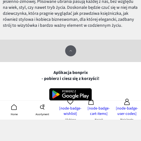
jesienno-zimowej. Plisowane ubrania pasują każdej z nas, bez względu
na wiek, styl, czy nawet tryb życia. Doskonale będzie czuć się w niej mała
dziewczynka, która pragnie wyglądać jak prawdziwa księżniczka, jak
również stylowa i kobieca bizneswoman, dla której elegancki, zadbany
strój to wizytówka i bardzo ważny element w codziennym życiu.
Aplikacja bonprix
- pobierz i ciesz się z korzyści!
[node-badge-
[node-badge-
[node-badge-
wishlist]
cart-items]
user-codes]
Asortyment
Home
Płatność i dostawa
Ulubione
Koszyk
Moje konto
MasterCard