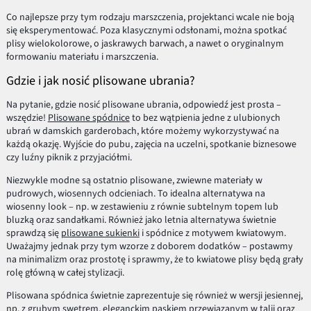
Co najlepsze przy tym rodzaju marszczenia, projektanci wcale nie boją
się eksperymentować. Poza klasycznymi odsłonami, można spotkać
plisy wielokolorowe, o jaskrawych barwach, a nawet o oryginalnym
formowaniu materiału i marszczenia.
Gdzie i jak nosić plisowane ubrania?
Na pytanie, gdzie nosić plisowane ubrania, odpowiedź jest prosta –
wszędzie!
Plisowane spódnice
to bez wątpienia jedne z ulubionych
ubrań w damskich garderobach, które możemy wykorzystywać na
każdą okazję. Wyjście do pubu, zajęcia na uczelni, spotkanie biznesowe
czy luźny piknik z przyjaciółmi.
Niezwykle modne są ostatnio plisowane, zwiewne materiały w
pudrowych, wiosennych odcieniach. To idealna alternatywa na
wiosenny look – np. w zestawieniu z równie subtelnym topem lub
bluzką oraz sandałkami. Również jako letnia alternatywa świetnie
sprawdzą się
plisowane sukienki
i spódnice z motywem kwiatowym.
Uważajmy jednak przy tym wzorze z doborem dodatków – postawmy
na minimalizm oraz prostotę i sprawmy, że to kwiatowe plisy będą grały
rolę główną w całej stylizacji.
Plisowana spódnica świetnie zaprezentuje się również w wersji jesiennej,
np. z grubym swetrem, eleganckim paskiem przewiązanym w talii oraz