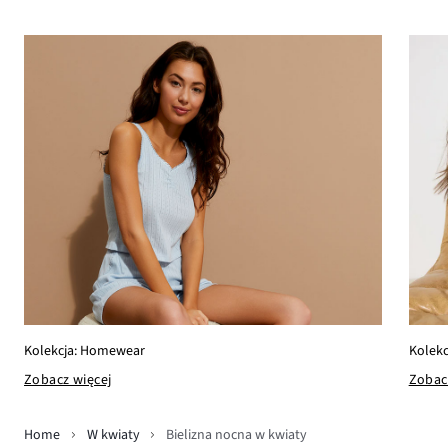
Kolekcja: Homewear
Kolekc
Zobacz więcej
Zobac
Home
W kwiaty
Bielizna nocna w kwiaty