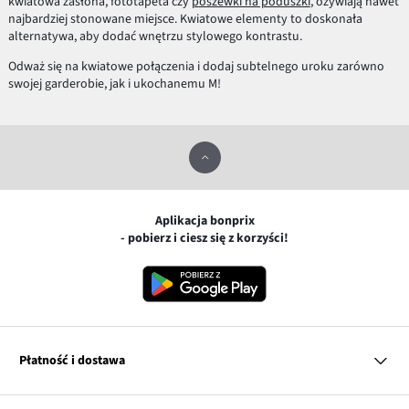
kwiatowa zasłona, fototapeta czy
poszewki na poduszki
, ożywiają nawet
najbardziej stonowane miejsce. Kwiatowe elementy to doskonała
alternatywa, aby dodać wnętrzu stylowego kontrastu.
Odważ się na kwiatowe połączenia i dodaj subtelnego uroku zarówno
swojej garderobie, jak i ukochanemu M!
Aplikacja bonprix
- pobierz i ciesz się z korzyści!
Płatność i dostawa
MasterCard