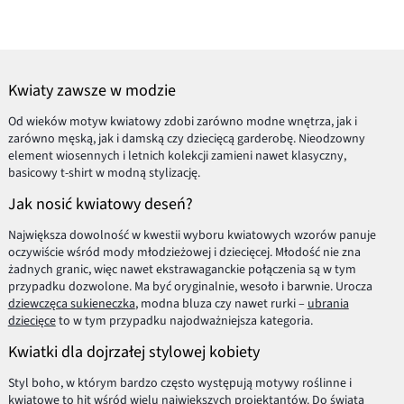
Kwiaty zawsze w modzie
Od wieków motyw kwiatowy zdobi zarówno modne wnętrza, jak i
zarówno męską, jak i damską czy dziecięcą garderobę. Nieodzowny
element wiosennych i letnich kolekcji zamieni nawet klasyczny,
basicowy t-shirt w modną stylizację.
Jak nosić kwiatowy deseń?
Największa dowolność w kwestii wyboru kwiatowych wzorów panuje
oczywiście wśród mody młodzieżowej i dziecięcej. Młodość nie zna
żadnych granic, więc nawet ekstrawaganckie połączenia są w tym
przypadku dozwolone. Ma być oryginalnie, wesoło i barwnie. Urocza
dziewczęca sukieneczka
, modna bluza czy nawet rurki –
ubrania
dziecięce
to w tym przypadku najodważniejsza kategoria.
Kwiatki dla dojrzałej stylowej kobiety
Styl boho, w którym bardzo często występują motywy roślinne i
kwiatowe to hit wśród wielu największych projektantów. Do świata