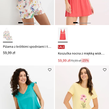
Piżama z krótkimi spodniami i topem na cienkich ramiączkach
SALE
59,99 zł
Koszulka nocna z miękką wiskozą
Nowa
59,99 zł
-25%
79,99 zł
Przeceniono
cena
z
to
ceny
79,99 zł