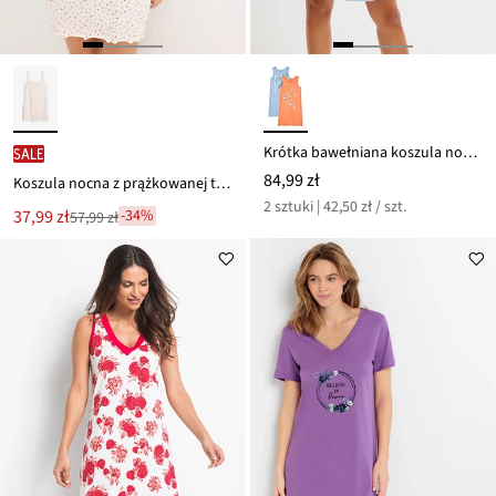
Krótka bawełniana koszula nocna (2 szt.)
SALE
84,99 zł
Koszula nocna z prążkowanej tkaniny
2 sztuki | 42,50 zł / szt.
Nowa
37,99 zł
-34%
57,99 zł
Przeceniono
cena
z
to
ceny
57,99 zł