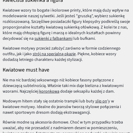
Kwiecista sukienka a figura
Kwiatowe wzory to bogate i kolorowe printy, które mają duży wpływ na
modelowanie naszej sylwetki. Jeśli jesteś "gruszką", wybierz sukienkę
rozkloszowaną. Szczęśliwe posiadaczki figury klepsydry podkreślą swoje
proporcjonalne kształty kwiatową sukienką ołówkową. Z kolei te z nas,
które mają chłopięcą figurę i marzą o idealnych kształtach powinny
decydować się na
sukienki z falbankami
lub bufkami.
Kwiatowe motywy przecież założyć zarówno w formie codziennego
outfitu, jak i jako
strój na specjalną okazję
. Piękne, kobiece wzory
dodadzą letniego charakteru każdej stylizacji.
Kwiatowe must have
Nie ma nic bardziej seksownego niż kobiece fasony połączone z
dziewczęcą subtelnością. Właśnie taki mix daje bielizna z kwiatowymi
wzorami. Najczęściej
koronkowa
dodaje seksapilu każdej z dam.
Modowym hitem stały się ostatnio trampki lub buty
slip on
’y w
kwiatowe motywy. Idealne do jeansów tworzą stylowe połączenia i
nawet sportowym dresom dodają ekstrawagancji.
Równie modne są akcesoria domowe. Choć w tym przypadku trzeba
uważać, aby nie przesadzić z nadmiarem deseni w pomieszczeniu,