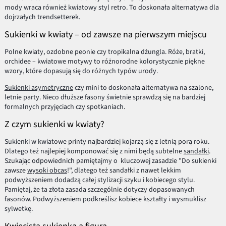
mody wraca również kwiatowy styl retro. To doskonała alternatywa dla
dojrzałych trendsetterek.
Sukienki w kwiaty – od zawsze na pierwszym miejscu
Polne kwiaty, ozdobne peonie czy tropikalna dżungla. Róże, bratki,
orchidee – kwiatowe motywy to różnorodne kolorystycznie piękne
wzory, które dopasują się do różnych typów urody.
Sukienki asymetryczne
czy mini to doskonała alternatywa na szalone,
letnie party. Nieco dłuższe fasony świetnie sprawdzą się na bardziej
formalnych przyjęciach czy spotkaniach.
Z czym sukienki w kwiaty?
Sukienki w kwiatowe printy najbardziej kojarzą się z letnią porą roku.
Dlatego też najlepiej komponować się z nimi będą subtelne
sandałki
.
Szukając odpowiednich pamiętajmy o kluczowej zasadzie "Do sukienki
zawsze
wysoki obcas
!", dlatego też sandałki z nawet lekkim
podwyższeniem dodadzą całej stylizacji szyku i kobiecego stylu.
Pamiętaj, że ta złota zasada szczególnie dotyczy dopasowanych
fasonów. Podwyższeniem podkreślisz kobiece kształty i wysmuklisz
sylwetkę.