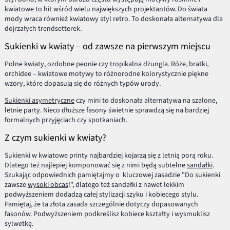
kwiatowe to hit wśród wielu największych projektantów. Do świata
mody wraca również kwiatowy styl retro. To doskonała alternatywa dla
dojrzałych trendsetterek.
Sukienki w kwiaty – od zawsze na pierwszym miejscu
Polne kwiaty, ozdobne peonie czy tropikalna dżungla. Róże, bratki,
orchidee – kwiatowe motywy to różnorodne kolorystycznie piękne
wzory, które dopasują się do różnych typów urody.
Sukienki asymetryczne
czy mini to doskonała alternatywa na szalone,
letnie party. Nieco dłuższe fasony świetnie sprawdzą się na bardziej
formalnych przyjęciach czy spotkaniach.
Z czym sukienki w kwiaty?
Sukienki w kwiatowe printy najbardziej kojarzą się z letnią porą roku.
Dlatego też najlepiej komponować się z nimi będą subtelne
sandałki
.
Szukając odpowiednich pamiętajmy o kluczowej zasadzie "Do sukienki
zawsze
wysoki obcas
!", dlatego też sandałki z nawet lekkim
podwyższeniem dodadzą całej stylizacji szyku i kobiecego stylu.
Pamiętaj, że ta złota zasada szczególnie dotyczy dopasowanych
fasonów. Podwyższeniem podkreślisz kobiece kształty i wysmuklisz
sylwetkę.