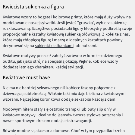
Kwiecista sukienka a figura
Kwiatowe wzory to bogate i kolorowe printy, które mają duży wpływ na
modelowanie naszej sylwetki. Jeśli jesteś "gruszką", wybierz sukienkę
rozkloszowaną. Szczęśliwe posiadaczki figury klepsydry podkreślą swoje
proporcjonalne kształty kwiatową sukienką ołówkową. Z kolei te z nas,
które mają chłopięcą figurę i marzą o idealnych kształtach powinny
decydować się na
sukienki z falbankami
lub bufkami.
Kwiatowe motywy przecież założyć zarówno w formie codziennego
outfitu, jak i jako
strój na specjalną okazję
. Piękne, kobiece wzory
dodadzą letniego charakteru każdej stylizacji.
Kwiatowe must have
Nie ma nic bardziej seksownego niż kobiece fasony połączone z
dziewczęcą subtelnością. Właśnie taki mix daje bielizna z kwiatowymi
wzorami. Najczęściej
koronkowa
dodaje seksapilu każdej z dam.
Modowym hitem stały się ostatnio trampki lub buty
slip on
’y w
kwiatowe motywy. Idealne do jeansów tworzą stylowe połączenia i
nawet sportowym dresom dodają ekstrawagancji.
Równie modne są akcesoria domowe. Choć w tym przypadku trzeba