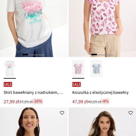
SALE
SALE
Shirt bawełniany z nadrukiem, krótki rękaw
Koszulka z elastycznej bawełny
Nowa
Nowa
27,99 zł
47,99 zł
-26%
-4%
37,99 zł
49,99 zł
Przeceniono
Przeceniono
cena
cena
z
z
to
to
ceny
ceny
37,99 zł
49,99 zł