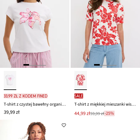
33,99 zł z kodem FINED
SALE
T-shirt z czystej bawełny organicznej
T-shirt z miękkiej mieszanki wiskozy
39,99 zł
Nowa
44,99 zł
-25%
59,99 zł
Przeceniono
cena
z
to
ceny
59,99 zł