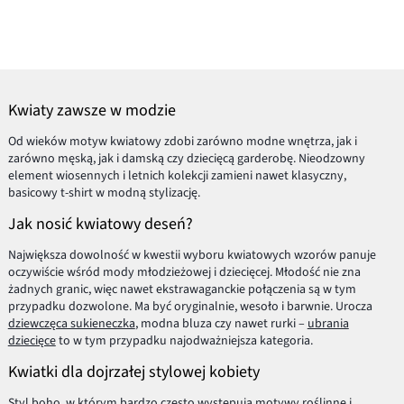
Kwiaty zawsze w modzie
Od wieków motyw kwiatowy zdobi zarówno modne wnętrza, jak i
zarówno męską, jak i damską czy dziecięcą garderobę. Nieodzowny
element wiosennych i letnich kolekcji zamieni nawet klasyczny,
basicowy t-shirt w modną stylizację.
Jak nosić kwiatowy deseń?
Największa dowolność w kwestii wyboru kwiatowych wzorów panuje
oczywiście wśród mody młodzieżowej i dziecięcej. Młodość nie zna
żadnych granic, więc nawet ekstrawaganckie połączenia są w tym
przypadku dozwolone. Ma być oryginalnie, wesoło i barwnie. Urocza
dziewczęca sukieneczka
, modna bluza czy nawet rurki –
ubrania
dziecięce
to w tym przypadku najodważniejsza kategoria.
Kwiatki dla dojrzałej stylowej kobiety
Styl boho, w którym bardzo często występują motywy roślinne i