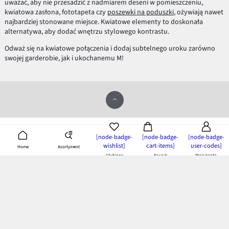
uważać, aby nie przesadzić z nadmiarem deseni w pomieszczeniu,
kwiatowa zasłona, fototapeta czy
poszewki na poduszki
, ożywiają nawet
najbardziej stonowane miejsce. Kwiatowe elementy to doskonała
alternatywa, aby dodać wnętrzu stylowego kontrastu.
Odważ się na kwiatowe połączenia i dodaj subtelnego uroku zarówno
swojej garderobie, jak i ukochanemu M!
Aplikacja bonprix
[node-badge-
[node-badge-
[node-badge-
- pobierz i ciesz się z korzyści!
wishlist]
cart-items]
user-codes]
Asortyment
Home
Ulubione
Koszyk
Moje konto
Płatność i dostawa