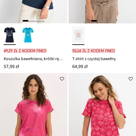
49,29 zł z kodem FINED
55,24 zł z kodem FINED
Koszulka bawełniana, krótki rękaw
T-shirt z czystej bawełny
57,99 zł
64,99 zł