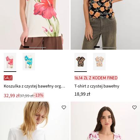
SALE
16,14 zł z kodem FINED
Koszulka z czystej bawełny organicznej
T-shirt z czystej bawełny
18,99 zł
Nowa
32,99 zł
-13%
37,99 zł
Przeceniono
cena
z
to
ceny
37,99 zł