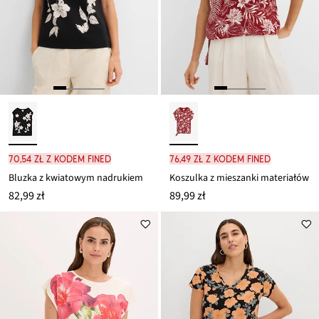
70,54 zł z kodem FINED
76,49 zł z kodem FINED
Bluzka z kwiatowym nadrukiem
Koszulka z mieszanki materiałów
82,99 zł
89,99 zł