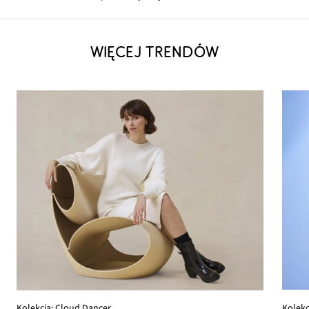
WIĘCEJ TRENDÓW
Kolekc
Kolekcja: Cloud Dancer