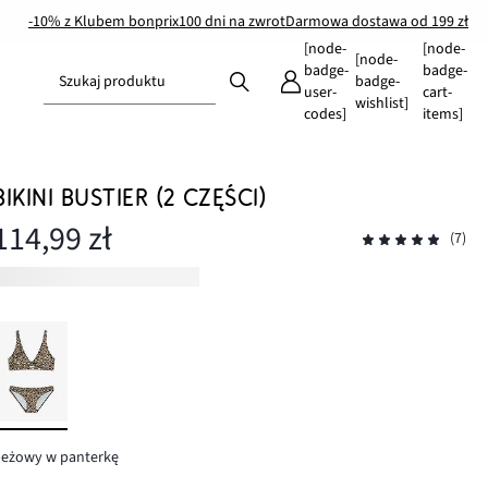
-10% z Klubem bonprix
100 dni na zwrot
Darmowa dostawa od 199 zł
[node-
[node-
[node-
badge-
badge-
Szukaj produktu
badge-
user-
cart-
wishlist]
codes]
items]
BIKINI BUSTIER (2 CZĘŚCI)
114,99 zł
(7)
beżowy w panterkę