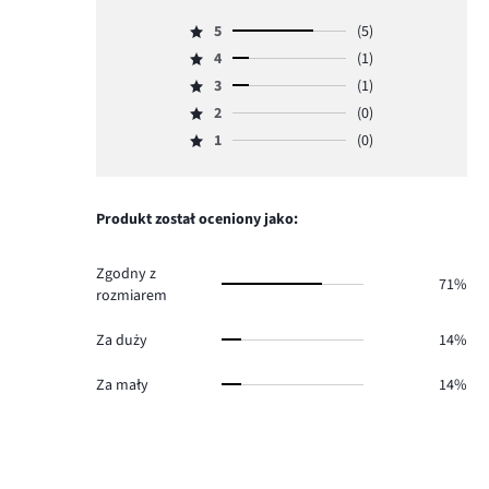
5
(5)
Ocena
4
(1)
5,
Ocena
ilość
3
(1)
4,
Ocena
głosów
ilość
2
(0)
3,
Ocena
5.
głosów
ilość
1
(0)
2,
Ocena
1.
głosów
ilość
1,
1.
głosów
ilość
0.
głosów
Produkt został oceniony jako:
0.
Zgodny z
71%
rozmiarem
Za duży
14%
Za mały
14%