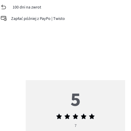
100 dni na zwrot
Zapłać później z PayPo | Twisto
5
Średnia
ocena
7
5