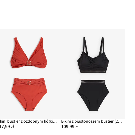
Bikini bustier z ozdobnym kółkiem (2 części)
Bikini z biustonoszem bustier (2 części)
17,99 zł
109,99 zł