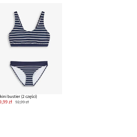
kini bustier (2 części)
9,99 zł
92,99 zł