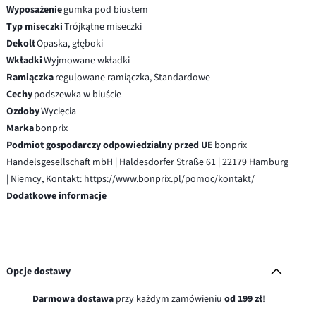
Wyposażenie
gumka pod biustem
Typ miseczki
Trójkątne miseczki
Dekolt
Opaska, głęboki
Wkładki
Wyjmowane wkładki
Ramiączka
regulowane ramiączka, Standardowe
Cechy
podszewka w biuście
Ozdoby
Wycięcia
Marka
bonprix
Podmiot gospodarczy odpowiedzialny przed UE
bonprix
Handelsgesellschaft mbH | Haldesdorfer Straße 61 | 22179 Hamburg
| Niemcy, Kontakt: https://www.bonprix.pl/pomoc/kontakt/
Dodatkowe informacje
Opcje dostawy
Darmowa dostawa
przy każdym zamówieniu
od 199 zł
!