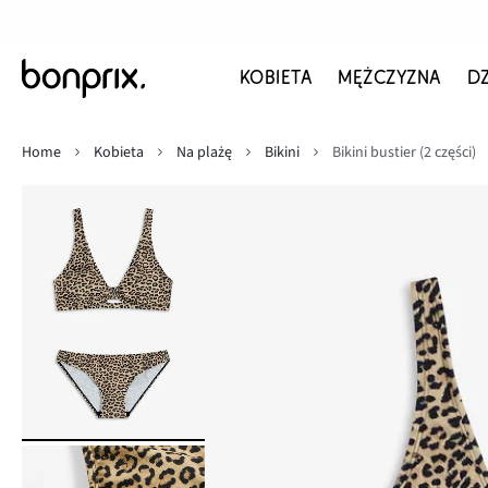
KOBIETA
MĘŻCZYZNA
D
Home
Kobieta
Na plażę
Bikini
Bikini bustier (2 części)