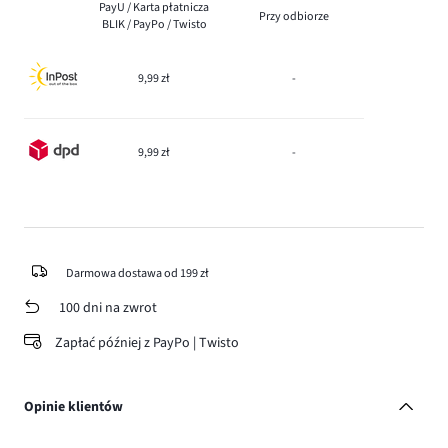
PayU / Karta płatnicza
Przy odbiorze
BLIK / PayPo / Twisto
9,99 zł
-
9,99 zł
-
Darmowa dostawa od 199 zł
100 dni na zwrot
Zapłać później z PayPo | Twisto
Opinie klientów