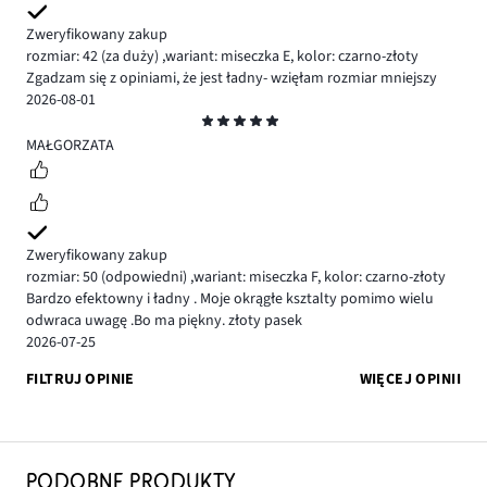
Zweryfikowany zakup
rozmiar: 42
(za duży)
,
wariant: miseczka E,
kolor: czarno-złoty
Zgadzam się z opiniami, że jest ładny- wzięłam rozmiar mniejszy
2026-08-01
Ocena
5
MAŁGORZATA
Zweryfikowany zakup
rozmiar: 50
(odpowiedni)
,
wariant: miseczka F,
kolor: czarno-złoty
Bardzo efektowny i ładny . Moje okrągłe ksztalty pomimo wielu
odwraca uwagę .Bo ma piękny. złoty pasek
2026-07-25
FILTRUJ OPINIE
WIĘCEJ OPINII
PODOBNE PRODUKTY