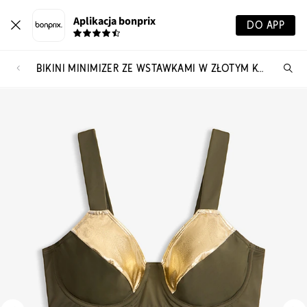
Aplikacja bonprix
DO APP
BIKINI MINIMIZER ZE WSTAWKAMI W ZŁOTYM KOLORZE (KOMPLET 2-CZ.)
Szu
pr