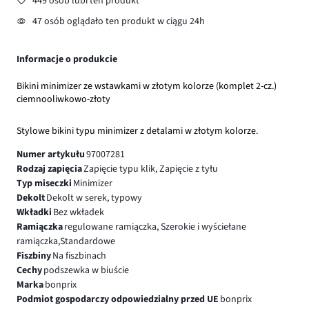
449 osób lubi ten produkt
47 osób oglądało ten produkt w ciągu 24h
Informacje o produkcie
Bikini minimizer ze wstawkami w złotym kolorze (komplet 2-cz.)
ciemnooliwkowo-złoty
Stylowe bikini typu minimizer z detalami w złotym kolorze.
Numer artykułu
97007281
Rodzaj zapięcia
Zapięcie typu klik, Zapięcie z tyłu
Typ miseczki
Minimizer
Dekolt
Dekolt w serek, typowy
Wkładki
Bez wkładek
Ramiączka
regulowane ramiączka, Szerokie i wyściełane
ramiączka,Standardowe
Fiszbiny
Na fiszbinach
Cechy
podszewka w biuście
Marka
bonprix
Podmiot gospodarczy odpowiedzialny przed UE
bonprix