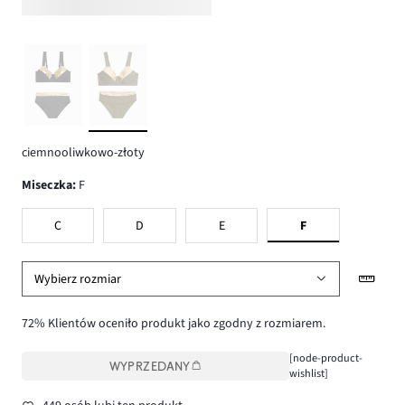
ciemnooliwkowo-złoty
Miseczka
:
F
C
D
E
F
Wybierz rozmiar
72% Klientów oceniło produkt jako zgodny z rozmiarem.
[node-product-
WYPRZEDANY
wishlist]