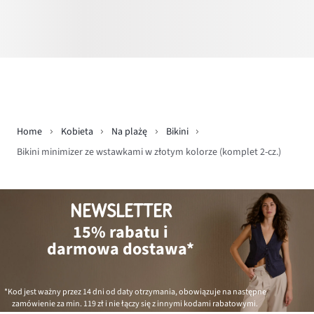
Home
Kobieta
Na plażę
Bikini
Bikini minimizer ze wstawkami w złotym kolorze (komplet 2-cz.)
NEWSLETTER
15% rabatu i
darmowa dostawa*
*Kod jest ważny przez 14 dni od daty otrzymania, obowiązuje na następne
zamówienie za min.
119 zł
i nie łączy się z innymi kodami rabatowymi.