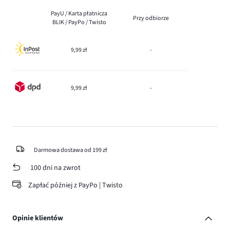
PayU / Karta płatnicza
Przy odbiorze
BLIK / PayPo / Twisto
9,99 zł
-
9,99 zł
-
Darmowa dostawa od 199 zł
100 dni na zwrot
Zapłać później z PayPo | Twisto
Opinie klientów