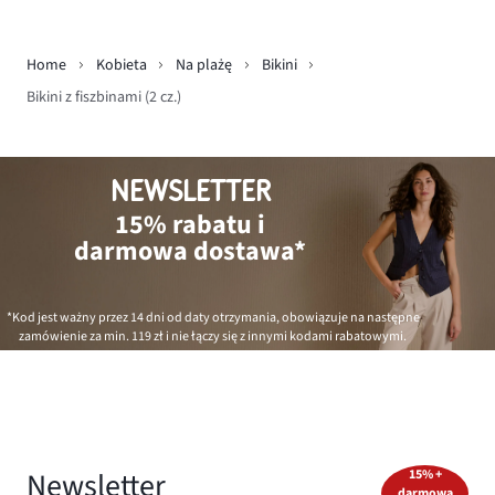
Home
Kobieta
Na plażę
Bikini
Bikini z fiszbinami (2 cz.)
NEWSLETTER
15% rabatu i
darmowa dostawa*
*Kod jest ważny przez 14 dni od daty otrzymania, obowiązuje na następne
zamówienie za min.
119 zł
i nie łączy się z innymi kodami rabatowymi.
Newsletter
15% +
darmowa