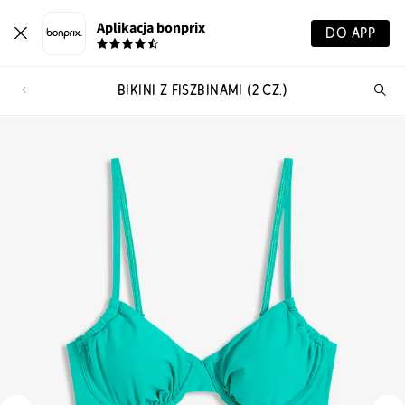
Aplikacja bonprix
DO APP
BIKINI Z FISZBINAMI (2 CZ.)
Szu
pr