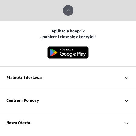
Aplikacja bonprix
- pobierz i ciesz się z korzyści!
Płatność i dostawa
MasterCard
Centrum Pomocy
Płatność online (PayU)
VISA
BLIK
Pytania i odpowiedzi
Google pay
Dostawa i płatność
Nasza Oferta
Zwroty i reklamacje
Apple pay
Pierwszy darmowy zwrot
PayPo