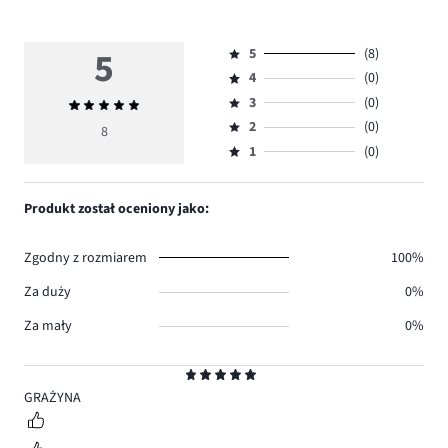
5
5
(8)
Ocena
4
(0)
5,
Ocena
ilość
3
(0)
Średnia
4,
Ocena
głosów
ocena
ilość
2
(0)
3,
8
Ocena
8.
5
głosów
ilość
1
(0)
2,
Ocena
0.
głosów
ilość
1,
0.
głosów
ilość
Produkt został oceniony jako:
0.
głosów
0.
Zgodny z rozmiarem
100%
Za duży
0%
Za mały
0%
Ocena
5
GRAŻYNA