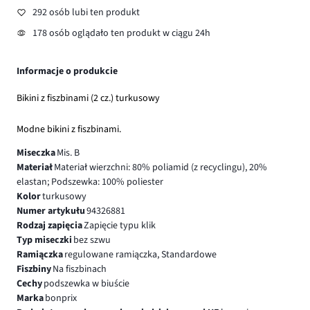
292 osób lubi ten produkt
178 osób oglądało ten produkt w ciągu 24h
Informacje o produkcie
Bikini z fiszbinami (2 cz.) turkusowy
Modne bikini z fiszbinami.
Miseczka
Mis. B
Materiał
Materiał wierzchni: 80% poliamid (z recyclingu), 20%
elastan; Podszewka: 100% poliester
Kolor
turkusowy
Numer artykułu
94326881
Rodzaj zapięcia
Zapięcie typu klik
Typ miseczki
bez szwu
Ramiączka
regulowane ramiączka, Standardowe
Fiszbiny
Na fiszbinach
Cechy
podszewka w biuście
Marka
bonprix