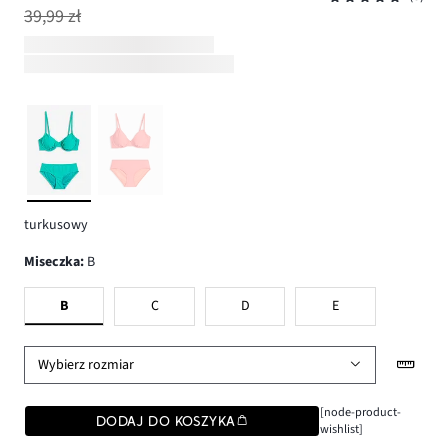
39,99 zł
turkusowy
Miseczka
:
B
B
C
D
E
Wybierz rozmiar
[node-product-
DODAJ DO KOSZYKA
wishlist]